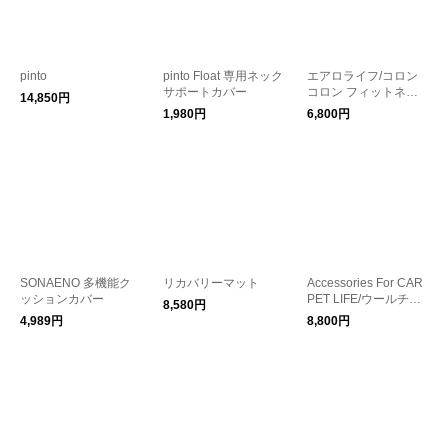
pinto
pinto Float 専用ネック
エアロライフ/コロン
サポートカバー
コロン フィットネス
14,850円
クッション
1,980円
6,800円
SONAENO 多機能ク
リカバリーマット
Accessories For CAR
ッションカバー
PET LIFE/ウールチェ
8,580円
アパッド スクエア
4,989円
8,800円