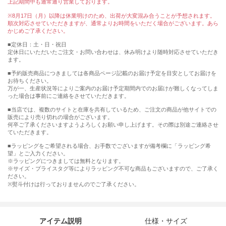
上記期間中も通常通り営業しております。
※8月17日（月）以降は休業明けのため、出荷が大変混み合うことが予想されます。
順次対応させていただきますが、通常よりお時間をいただく場合がございます。あら
かじめご了承ください。
■定休日：土・日・祝日
定休日にいただいたご注文・お問い合わせは、休み明けより随時対応させていただき
ます。
■予約販売商品につきましては各商品ページ記載のお届け予定を目安としてお届けを
お待ちください。
万が一、生産状況等によりご案内のお届け予定期間内でのお届けが難しくなってしま
った場合は事前にご連絡をさせていただきます。
■当店では、複数のサイトと在庫を共有しているため、ご注文の商品が他サイトでの
販売により売り切れの場合がございます。
何卒ご了承くださいますようよろしくお願い申し上げます。その際は別途ご連絡させ
ていただきます。
■ラッピングをご希望される場合、お手数でございますが備考欄に「ラッピング希
望」とご入力ください。
※ラッピングにつきましては無料となります。
※サイズ・プライスタグ等によりラッピング不可な商品もございますので、ご了承く
ださい。
※熨斗付けは行っておりませんのでご了承ください。
アイテム説明
仕様・サイズ