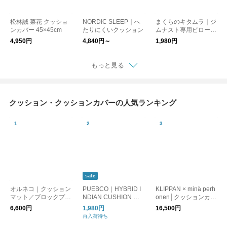
松林誠 菜花 クッショ
NORDIC SLEEP｜へ
まくらのキタムラ｜ジ
ンカバー 45×45cm
たりにくいクッション
ムナスト専用ピローケ
ース コットンスムー
4,950円
4,840円～
1,980円
ス
もっと見る
クッション・クッションカバーの人気ランキング
sale
オルネコ｜クッション
PUEBCO｜HYBRID I
KLIPPAN × minä perh
マット／ブロックプリ
NDIAN CUSHION ハ
onen│クッションカバ
ント柄
イブリッド インディ
ー［CHOUCHO］
6,600円
1,980円
16,500円
アン クッション
再入荷待ち