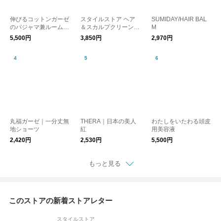
伸びるコットンガーゼ
スタイルストア ヘア
SUMIDAY/HAIR BAL
のパジャマ兼ルームウ
＆スカルプクリーンブ
M
ェア 接触冷感パンツ
ラシ
5,500円
3,850円
2,970円
レディース
丸福ガーゼ｜一分丈無
THERA｜日本の美人
わたしをいたわる頭皮
地ショーツ
紅
用美容液
2,420円
2,530円
5,500円
もっと見る
このストアの新着ストアレター
スタイルストア