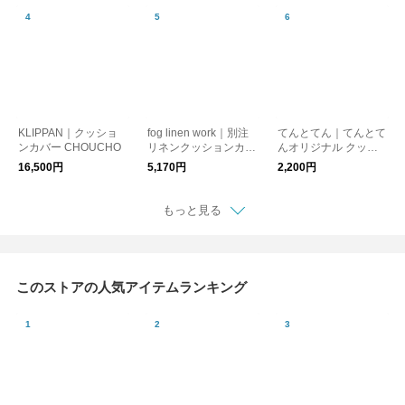
KLIPPAN｜クッショ
fog linen work｜別注
てんとてん｜てんとて
ンカバー CHOUCHO
リネンクッションカバ
んオリジナル クッシ
ー（フリンジ付き）
ョンカバー 45×45cm
16,500円
5,170円
2,200円
Blue Frill
もっと見る
このストアの人気アイテムランキング