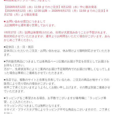
■商品発送スケジュールにつきまして
【2026年8月12日（水）11:59 までのご注文】8月12日（水）中に順次発送
【2026年8月12日（水）12:00 以降 ～ 2026年8月17日（月）11:59 までのご注文】8
月17日（月）より順次発送
■ お問い合わせ窓口につきまして
上記期間中も通常通り営業しております。
※8月17日（月）以降は休業明けのため、出荷が大変混み合うことが予想されます。
順次対応させていただきますが、通常よりお時間をいただく場合がございます。あら
かじめご了承ください。
■定休日：土・日・祝日
定休日にいただいたご注文・お問い合わせは、休み明けより随時対応させていただき
ます。
■予約販売商品につきましては各商品ページ記載のお届け予定を目安としてお届けを
お待ちください。
万が一、生産状況等によりご案内のお届け予定期間内でのお届けが難しくなってしま
った場合は事前にご連絡をさせていただきます。
■当店では、複数のサイトと在庫を共有しているため、ご注文の商品が他サイトでの
販売により売り切れの場合がございます。
何卒ご了承くださいますようよろしくお願い申し上げます。その際は別途ご連絡させ
ていただきます。
■ラッピングをご希望される場合、お手数でございますが備考欄に「ラッピング希
望」とご入力ください。
※ラッピングにつきましては無料となります。
※サイズ・プライスタグ等によりラッピング不可な商品もございますので、ご了承く
ださい。