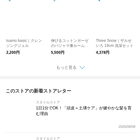
luamo basic｜クレン
伸びるコットンガーゼ
Three Snow｜ザルせ
ジングジェル
のパジャマ兼ルームウ
いろ 19cm 浅深セット
ェア 接触冷感 5分袖プ
2,200円
5,500円
4,378円
ルオーバー メンズ
もっと見る
このストアの新着ストアレター
スタイルストア
1日1分でOK！「頭皮＝土壌ケア」が健やかな髪を育
む理由
2026/08/08
スタイルストア