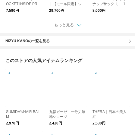
OCKET INSIDE PRIN
｜【モール限定】シュ
ナップサック ミニ 10
T RUCK
リンクナイロン デイ
L リュック grab knap
7,590円
29,700円
8,000円
リーデイパック "SHRI
sack mini 501278
NK NYLON" DAILY D
AYPACK スタンダー
もっと見る
ドサプライ リュック
デイパック 通勤 通学
A4
NIZYU KANOの一覧を見る
このストアの人気アイテムランキング
SUMIDAY/HAIR BAL
丸福ガーゼ｜一分丈無
THERA｜日本の美人
M
地ショーツ
紅
2,970円
2,420円
2,530円