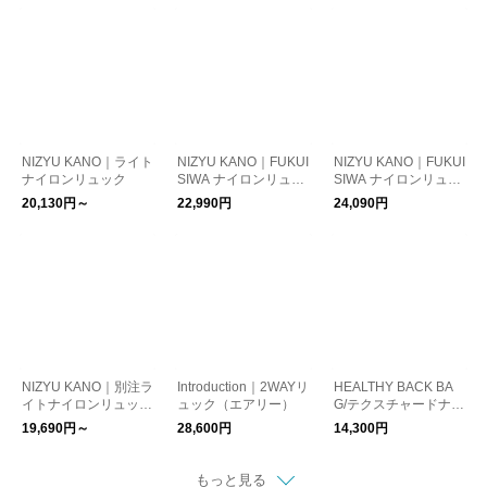
NIZYU KANO｜ライト
NIZYU KANO｜FUKUI
NIZYU KANO｜FUKUI
ナイロンリュック
SIWA ナイロンリュッ
SIWA ナイロンリュッ
ク M
ク L
20,130円～
22,990円
24,090円
NIZYU KANO｜別注ラ
Introduction｜2WAYリ
HEALTHY BACK BA
イトナイロンリュック
ュック（エアリー）
G/テクスチャードナイ
スタイルストア限定
ロンＳ
19,690円～
28,600円
14,300円
もっと見る