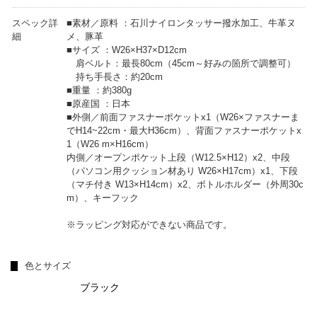
スペック詳
■素材／原料 ：石川ナイロンタッサー撥水加工、牛革ヌ
細
メ、豚革
■サイズ ：W26×H37×D12cm
肩ベルト：最長80cm（45cm～好みの箇所で調整可）
持ち手長さ：約20cm
■重量 ：約380g
■原産国 ：日本
■外側／前面ファスナーポケットx1（W26×ファスナーま
でH14~22cm・最大H36cm）、背面ファスナーポケットx
1（W26 m×H16cm）
内側／オープンポケット上段（W12.5×H12）x2、中段
（パソコン用クッション材あり W26×H17cm）x1、下段
（マチ付き W13×H14cm）x2、ボトルホルダー（外周30c
m）、キーフック
※ラッピング対応ができない商品です。
色とサイズ
ブラック