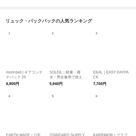
リュック・バックパックの人気ランキング
mont-bell | ギアコンテ
SOLEIL｜軽量・撥
EKAL｜EASY DAYPA
ナパック 20
水・男女兼用で使える
CK
ライトリーデイパック
6,900円
5,940円
7,700円
リュック [ギフト]
EARTH MADE｜12P
STANDARD SUPPLY
KARRIMOR｜グラブ