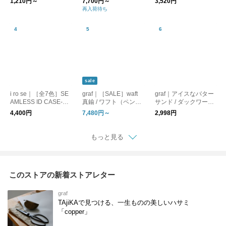
1,210円～
7,700円～
3,520円
再入荷待ち
sale
i ro se｜［全7色］SE
graf｜［SALE］waft
graf｜アイスなバター
AMLESS ID CASE-PV
真鍮 / ワフト（ペンダ
サンド / ダックワーズ
C IDケース・パスケー
ントライト・照明）
6種セット graf kitchen
4,400円
7,480円～
2,998円
ス・マルチケース
もっと見る
このストアの新着ストアレター
graf
TAjiKAで見つける、一生ものの美しいハサミ
「copper」