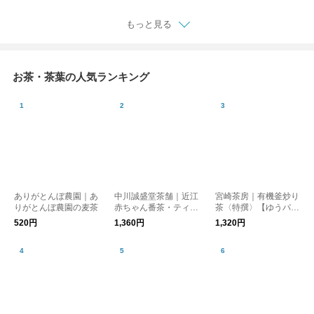
もっと見る
お茶・茶葉の人気ランキング
ありがとんぼ農園｜あ
中川誠盛堂茶舗｜近江
宮崎茶房｜有機釜炒り
りがとんぼ農園の麦茶
赤ちゃん番茶・ティー
茶〈特撰〉【ゆうパケ
バッグ
ット対応】
520円
1,360円
1,320円