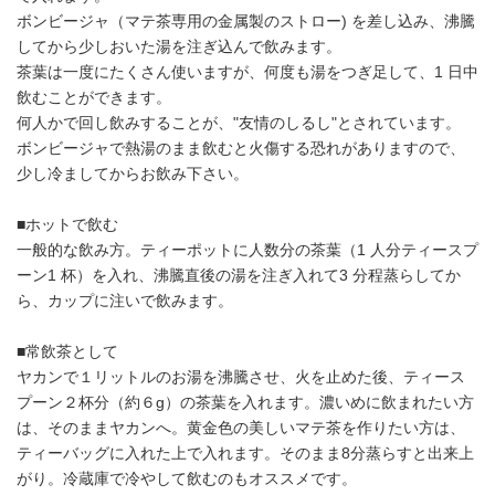
ボンビージャ（マテ茶専用の金属製のストロー) を差し込み、沸騰
してから少しおいた湯を注ぎ込んで飲みます。
茶葉は一度にたくさん使いますが、何度も湯をつぎ足して、1 日中
飲むことができます。
何人かで回し飲みすることが、"友情のしるし"とされています。
ボンビージャで熱湯のまま飲むと火傷する恐れがありますので、
少し冷ましてからお飲み下さい。
■ホットで飲む
一般的な飲み方。ティーポットに人数分の茶葉（1 人分ティースプ
ーン1 杯）を入れ、沸騰直後の湯を注ぎ入れて3 分程蒸らしてか
ら、カップに注いで飲みます。
■常飲茶として
ヤカンで１リットルのお湯を沸騰させ、火を止めた後、ティース
プーン２杯分（約６g）の茶葉を入れます。濃いめに飲まれたい方
は、そのままヤカンへ。黄金色の美しいマテ茶を作りたい方は、
ティーバッグに入れた上で入れます。そのまま8分蒸らすと出来上
がり。冷蔵庫で冷やして飲むのもオススメです。