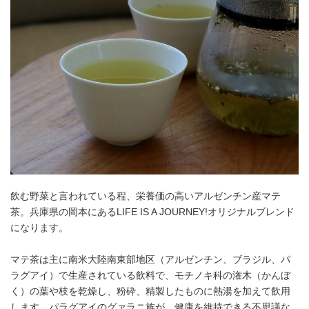
飲む野菜と言われている程、栄養価の高いアルゼンチン産マテ
茶。兵庫県の岡本にあるLIFE IS A JOURNEY!オリジナルブレンド
になります。
マテ茶は主に南米大陸南東部地区（アルゼンチン、ブラジル、パ
ラグアイ）で生産されている飲料で、モチノキ科の潅木（かんぼ
く）の葉や枝を乾燥し、粉砕、精製したものに熱湯を加えて飲用
します。パラグアイのグァラニ族が、健康を維持できる不思議な