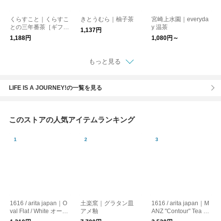
くらすこと｜くらすこ
きとうむら｜柚子茶
宮崎上水園｜everyda
との三年番茶［ギフ
y 温茶
1,137円
ト/贈り物］
1,188円
1,080円～
もっと見る
LIFE IS A JOURNEY!の一覧を見る
このストアの人気アイテムランキング
1616 / arita japan｜O
土楽窯｜グラタン皿
1616 / arita japan｜M
val Flat / White オーバ
アメ釉
ANZ "Contour" Tea Cu
ルプレート お皿
p / ティーカップ