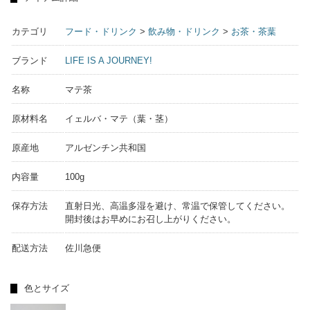
カテゴリ
フード・ドリンク
>
飲み物・ドリンク
>
お茶・茶葉
ブランド
LIFE IS A JOURNEY!
名称
マテ茶
原材料名
イェルバ・マテ（葉・茎）
原産地
アルゼンチン共和国
内容量
100g
保存方法
直射日光、高温多湿を避け、常温で保管してください。
開封後はお早めにお召し上がりください。
配送方法
佐川急便
色とサイズ