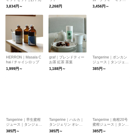
セット | お中元
3,834円～
2,268円
3,456円～
HERRON｜Masala C
graf｜ブレンドティー
Tangerine｜ポンカン
hai / チャイシロップ
お茶 紅茶 茶葉
ジュース｜タンジェリ
ン オレンジジュース
1,999円～
1,188円～
385円～
Tangerine｜早生蜜柑
Tangerine｜ハルカ｜
Tangerine｜南柑20号
ジュース｜タンジェリ
タンジェリン オレン
蜜柑ジュース｜タンジ
ン オレンジジュース
ジジュース
ェリン オレンジジュ
385円～
385円～
385円～
ース