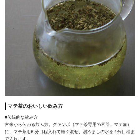
マテ茶のおいしい飲み方
■伝統的な飲み方
古来から伝わる飲み方。グァンボ（マテ茶専用の容器、マテ壺）
に、マテ茶を6 分目程入れて軽く混ぜ、湯冷ましの水を2 分目程ま
で入れます。