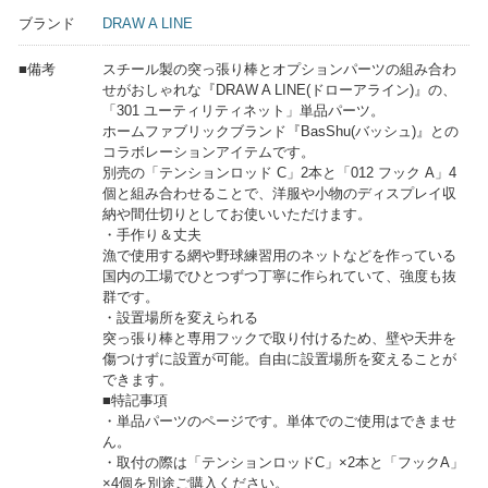
ブランド
DRAW A LINE
■備考
スチール製の突っ張り棒とオプションパーツの組み合わ
せがおしゃれな『DRAW A LINE(ドローアライン)』の、
「301 ユーティリティネット」単品パーツ。
ホームファブリックブランド『BasShu(バッシュ)』との
コラボレーションアイテムです。
別売の「テンションロッド C」2本と「012 フック A」4
個と組み合わせることで、洋服や小物のディスプレイ収
納や間仕切りとしてお使いいただけます。
・手作り＆丈夫
漁で使用する網や野球練習用のネットなどを作っている
国内の工場でひとつずつ丁寧に作られていて、強度も抜
群です。
・設置場所を変えられる
突っ張り棒と専用フックで取り付けるため、壁や天井を
傷つけずに設置が可能。自由に設置場所を変えることが
できます。
■特記事項
・単品パーツのページです。単体でのご使用はできませ
ん。
・取付の際は「テンションロッドC」×2本と「フックA」
×4個を別途ご購入ください。