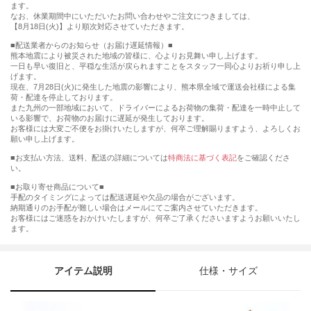
ます。
なお、休業期間中にいただいたお問い合わせやご注文につきましては、
【8月18日(火)】より順次対応させていただきます。
■配送業者からのお知らせ（お届け遅延情報）■
熊本地震により被災された地域の皆様に、心よりお見舞い申し上げます。
一日も早い復旧と、平穏な生活が戻られますことをスタッフ一同心よりお祈り申し上
げます。
現在、7月28日(火)に発生した地震の影響により、熊本県全域で運送会社様による集
荷・配達を停止しております。
また九州の一部地域において、ドライバーによるお荷物の集荷・配達を一時中止して
いる影響で、お荷物のお届けに遅延が発生しております。
お客様には大変ご不便をお掛けいたしますが、何卒ご理解賜りますよう、よろしくお
願い申し上げます。
■お支払い方法、送料、配送の詳細については
特商法に基づく表記
をご確認くださ
い。
■お取り寄せ商品について■
手配のタイミングによっては配送遅延や欠品の場合がございます。
納期通りのお手配が難しい場合はメールにてご案内させていただきます。
お客様にはご迷惑をおかけいたしますが、何卒ご了承くださいますようお願いいたし
ます。
アイテム説明
仕様・サイズ