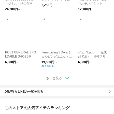
リジナル・桐の引き出
マルチバスケット
2,255円
し
24,200円～
12,100円
POST GENERAL｜FO
Ferm Living｜Dora シ
イエノLabo．｜完成
LDABLE SHOES RAC
ェルビングユニット
品で届く、横幅スリム
K フォルダブル シュ
シェルフ/棚 日本正
な収納シェルフ
6,380円～
19,580円～
6,980円～
ーズラック/オープン
規販売店品【お取り寄
再入荷待ち
ラック
せ】
もっと見る
DRAW A LINEの一覧を見る
このストアの人気アイテムランキング