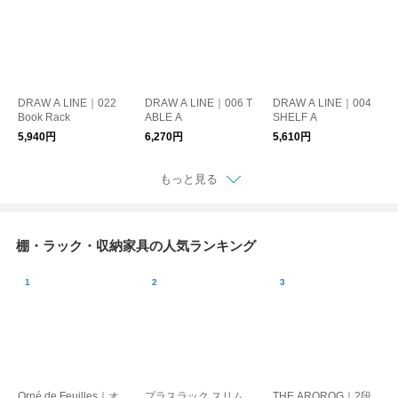
DRAW A LINE｜022
DRAW A LINE｜006 T
DRAW A LINE｜004
Book Rack
ABLE A
SHELF A
5,940円
6,270円
5,610円
もっと見る
棚・ラック・収納家具の人気ランキング
Orné de Feuilles｜オ
プラスラック スリム
THE AROROG｜2段