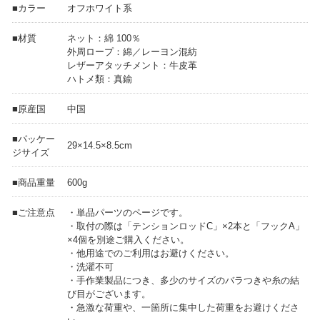
■カラー
オフホワイト系
■材質
ネット：綿 100％
外周ロープ：綿／レーヨン混紡
レザーアタッチメント：牛皮革
ハトメ類：真鍮
■原産国
中国
■パッケー
29×14.5×8.5cm
ジサイズ
■商品重量
600g
■ご注意点
・単品パーツのページです。
・取付の際は「テンションロッドC」×2本と「フックA」
×4個を別途ご購入ください。
・他用途でのご利用はお避けください。
・洗濯不可
・手作業製品につき、多少のサイズのバラつきや糸の結
び目がございます。
・急激な荷重や、一箇所に集中した荷重をお避けくださ