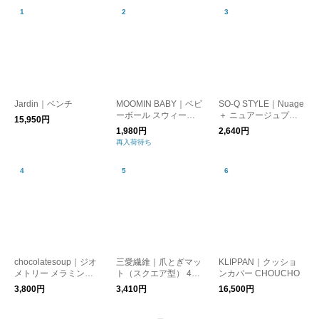
Jardin｜ベンチ
MOOMIN BABY｜ベビ
SO-Q STYLE｜Nuage
ーボール スウィート
＋ ニュアージュプラ
15,950円
ドリーム
ス ディスペンサー 48
1,980円
2,640円
0ml
再入荷待ち
chocolatesoup｜ジオ
三愛繊維｜爪とぎマッ
KLIPPAN｜クッショ
メトリー メラミンテ
ト（スクエア型） 47×
ンカバー CHOUCHO
ーブルウエアセット
60cm
3,800円
3,410円
16,500円
食器セット【出産祝
い】