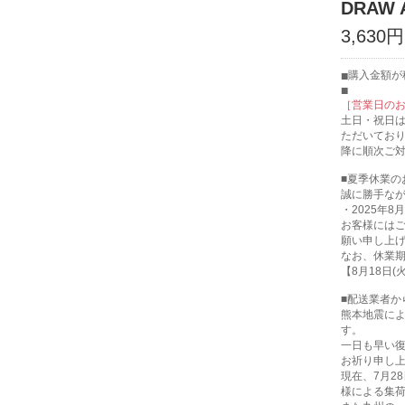
DRAW A
3,630円
購入金額が税
［営業日の
土日・祝日
ただいてお
降に順次ご
■夏季休業の
誠に勝手な
・2025年8月
お客様には
願い申し上
なお、休業
【8月18日
■配送業者か
熊本地震に
す。
一日も早い
お祈り申し
現在、7月2
様による集