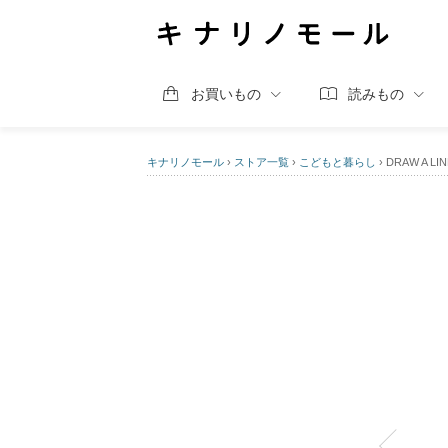
お買いもの
読みもの
キナリノモール
›
ストア一覧
›
こどもと暮らし
›
DRAW A LIN