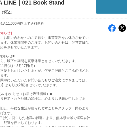
 LINE｜021 Book Stand
込11,000円以上で送料無料
お知らせ］
は、お問い合わせへのご返信や、出荷業務をお休みさせてい
ります。休業期間中のご注文、お問い合わせは、翌営業日以
対応をさせていただきます。
お知らせ■
がら、以下の期間を夏季休業とさせていただきます。
11日(火)～8月17日(月)
ご不便をおかけいたしますが、何卒ご理解とご了承のほどお
げます。
期間中にいただいたお問い合わせやご注文につきましては、
(火)】より順次対応させていただきます。
らのお知らせ（お届け遅延情報）■
より被災された地域の皆様に、心よりお見舞い申し上げま
復旧と、平穏な生活が戻られますことをスタッフ一同心より
上げます。
8日(火)に発生した地震の影響により、熊本県全域で運送会社
荷・配達を停止しております。