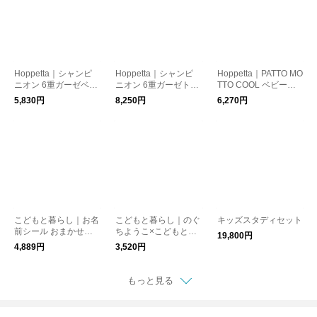
Hoppetta｜シャンピ
Hoppetta｜シャンピ
Hoppetta｜PATTO MO
ニオン 6重ガーゼベビ
ニオン 6重ガーゼトド
TTO COOL ベビース
ーケット
ラーケット
リーパー メッシュ付
5,830円
8,250円
6,270円
こどもと暮らし｜お名
こどもと暮らし｜のぐ
キッズスタディセット
前シール おまかせ入
ちようこ×こどもと暮
19,800円
学セット ずっとシリ
らし お名前シール3種
4,889円
3,520円
ーズ
セット ぼくのわたし
のすきなのりものシリ
ーズ
もっと見る