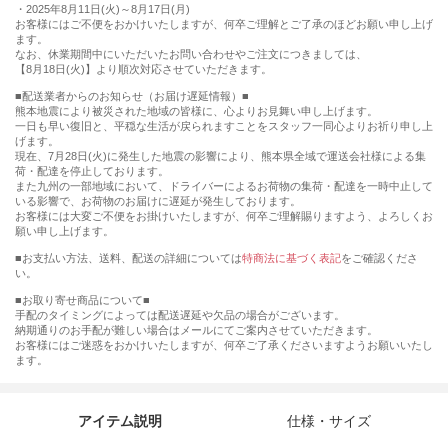
・2025年8月11日(火)～8月17日(月)
お客様にはご不便をおかけいたしますが、何卒ご理解とご了承のほどお願い申し上げ
ます。
なお、休業期間中にいただいたお問い合わせやご注文につきましては、
【8月18日(火)】より順次対応させていただきます。
■配送業者からのお知らせ（お届け遅延情報）■
熊本地震により被災された地域の皆様に、心よりお見舞い申し上げます。
一日も早い復旧と、平穏な生活が戻られますことをスタッフ一同心よりお祈り申し上
げます。
現在、7月28日(火)に発生した地震の影響により、熊本県全域で運送会社様による集
荷・配達を停止しております。
また九州の一部地域において、ドライバーによるお荷物の集荷・配達を一時中止して
いる影響で、お荷物のお届けに遅延が発生しております。
お客様には大変ご不便をお掛けいたしますが、何卒ご理解賜りますよう、よろしくお
願い申し上げます。
■お支払い方法、送料、配送の詳細については
特商法に基づく表記
をご確認くださ
い。
■お取り寄せ商品について■
手配のタイミングによっては配送遅延や欠品の場合がございます。
納期通りのお手配が難しい場合はメールにてご案内させていただきます。
お客様にはご迷惑をおかけいたしますが、何卒ご了承くださいますようお願いいたし
ます。
アイテム説明
仕様・サイズ