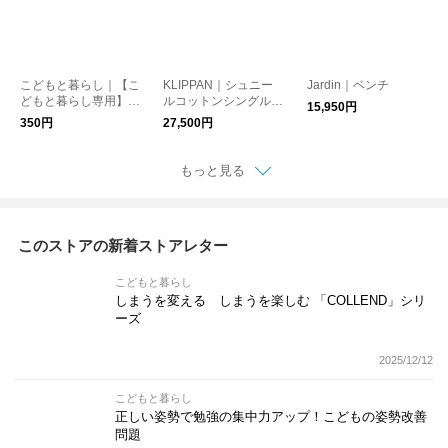
こどもと暮らし｜【こ
KLIPPAN｜シュニー
Jardin｜ベンチ
どもと暮らし専用】お
ルコットンシングルブ
15,950円
まかせラッピング
ランケット キャンデ
350円
27,500円
ィー 140cm×200cm
もっと見る
このストアの新着ストアレター
こどもと暮らし
しまうを変える しまうを楽しむ 「COLLEND」シリ
ーズ
2025/12/12
こどもと暮らし
正しい姿勢で勉強の集中力アップ！こどもの姿勢改善
問題