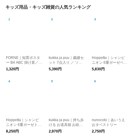
キッズ用品・キッズ雑貨の人気ランキング
FORNE｜知育ポスタ
kukka ja puu｜裁縫セ
Hoppetta｜シャンピ
ー B4 ABC 掛け算／フ
ット 7点入り ／ ソー
ニオン 6重ガーゼベビ
ォルネ 入園入学
イングセット 裁縫道
ーケット
1,320円
5,390円
5,830円
具 小学生 家庭科 裁縫
ケース
Hoppetta｜シャンピ
kukka ja puu｜持ち歩
nunocoto｜あいうえ
ニオン 6重ガーゼトド
ける お道具箱 お絵か
おタペストリー
ラーケット
きバッグ
8,250円
2,970円
2,750円