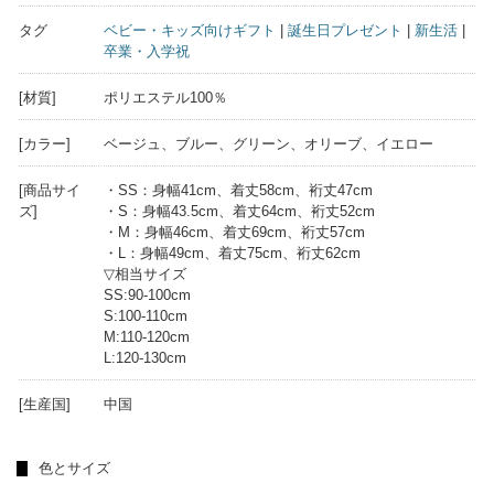
タグ
ベビー・キッズ向けギフト
|
誕生日プレゼント
|
新生活
|
卒業・入学祝
[材質]
ポリエステル100％
[カラー]
ベージュ、ブルー、グリーン、オリーブ、イエロー
[商品サイ
・SS：身幅41cm、着丈58cm、裄丈47cm
ズ]
・S：身幅43.5cm、着丈64cm、裄丈52cm
・M：身幅46cm、着丈69cm、裄丈57cm
・L：身幅49cm、着丈75cm、裄丈62cm
▽相当サイズ
SS:90-100cm
S:100-110cm
M:110-120cm
L:120-130cm
[生産国]
中国
色とサイズ