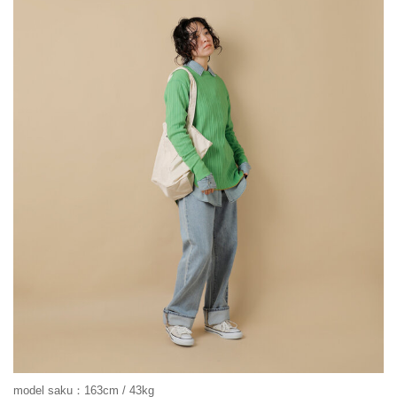
model saku：163cm / 43kg