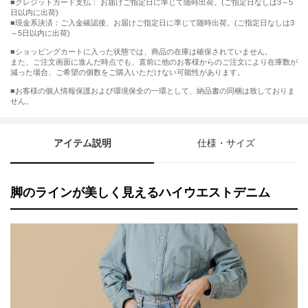
■クレジットカード支払： お届けご指定日に準じて随時出荷。(ご指定日なしは3～5
日以内に出荷)
■現金系決済：ご入金確認後、お届けご指定日に準じて随時出荷。(ご指定日なしは3
～5日以内に出荷)
■ショッピングカートに入った状態では、商品の在庫は確保されていません。
また、ご注文画面に進んだ時点でも、直前に他のお客様からのご注文により在庫数が
減った場合、ご希望の個数をご購入いただけない可能性があります。
■お客様の個人情報保護および環境保全の一環として、納品書の同梱は致しておりま
せん。
アイテム説明
仕様・サイズ
脚のラインが美しく見えるハイウエストデニム