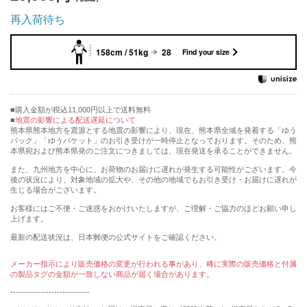
再入荷待ち
158cm / 51kg
28
Find your size
購入金額が税込11,000円以上で送料無料
地震の影響による配送遅延について
熊本県熊本地方を震源とする地震の影響により、現在、熊本県全域を発着する「ゆう
パック」「ゆうパケット」のお引き受けが一時停止となっております。そのため、熊
本県宛および熊本県発のご注文につきましては、現在発送を承ることができません。
また、九州地方を中心に、お荷物のお届けに遅れが発生する可能性がございます。今
後の状況により、対象地域の拡大や、その他の地域でもお引き受け・お届けに遅れが
生じる場合がございます。
お客様にはご不便・ご迷惑をおかけいたしますが、ご理解・ご協力のほどお願い申し
上げます。
最新の配送状況は、日本郵便の公式サイトをご確認ください。
メーカー指示により販売価格の変更が行われる事があり、稀に実際の販売価格と付属
の製品タグの金額が一致しない商品が届く場合があります。
-----------------------------