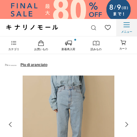
メニュー
カート
カテゴリ
お買いもの
新着再入荷
読みもの
Piu di aranciato