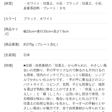
[材質]
・ホワイト：珪藻土、小石 ・ブラック：珪藻土、小石、
炭素系顔料 ・プレート：タモ
[カラー]
ブラック、ホワイト
[商品サイ
幅15cm×奥行10cm×高さ7.6cm
ズ]
[商品重量]
約270g（プレート含む）
[生産国]
日本
[特徴]
■仕様 ・自然素材の「珪藻土」から作られた、やさしい風
合いの兜飾り。手の平サイズなので飾るのも片付けるの
も簡単。現代のインテリアにもしっくり馴染む、シンプ
ルでかわいい仕上がりです。 ・手の平に乗るほどのコン
パクトサイズ。リビング、玄関、子ども部屋など、場所
を選ばず気軽に飾ることができます。 ・「吹返（ふきか
えし）」と「錣（しころ）」は洗い出し技法で表現。小
石模様が味わい深い、風合いを生かした仕上げです。 ・
珪藻土の自然な色合いを生かし、すべすべの手触りとや
さしい風合いが魅力です。全て自然素材から作られてお