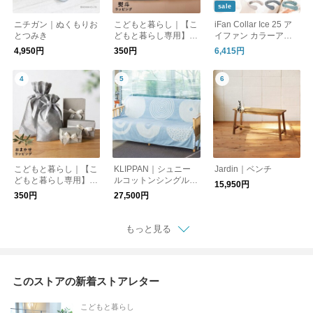
sale
ニチガン｜ぬくもりお
こどもと暮らし｜【こ
iFan Collar Ice 25 ア
とつみき
どもと暮らし専用】熨
イファン カラーアイ
斗(のし)ラッピング
ス 25
4,950円
350円
6,415円
こどもと暮らし｜【こ
KLIPPAN｜シュニー
Jardin｜ベンチ
どもと暮らし専用】お
ルコットンシングルブ
15,950円
まかせラッピング
ランケット キャンデ
350円
27,500円
ィー 140cm×200cm
もっと見る
このストアの新着ストアレター
こどもと暮らし