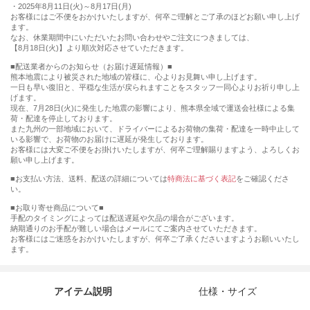
・2025年8月11日(火)～8月17日(月)
お客様にはご不便をおかけいたしますが、何卒ご理解とご了承のほどお願い申し上げ
ます。
なお、休業期間中にいただいたお問い合わせやご注文につきましては、
【8月18日(火)】より順次対応させていただきます。
■配送業者からのお知らせ（お届け遅延情報）■
熊本地震により被災された地域の皆様に、心よりお見舞い申し上げます。
一日も早い復旧と、平穏な生活が戻られますことをスタッフ一同心よりお祈り申し上
げます。
現在、7月28日(火)に発生した地震の影響により、熊本県全域で運送会社様による集
荷・配達を停止しております。
また九州の一部地域において、ドライバーによるお荷物の集荷・配達を一時中止して
いる影響で、お荷物のお届けに遅延が発生しております。
お客様には大変ご不便をお掛けいたしますが、何卒ご理解賜りますよう、よろしくお
願い申し上げます。
■お支払い方法、送料、配送の詳細については
特商法に基づく表記
をご確認くださ
い。
■お取り寄せ商品について■
手配のタイミングによっては配送遅延や欠品の場合がございます。
納期通りのお手配が難しい場合はメールにてご案内させていただきます。
お客様にはご迷惑をおかけいたしますが、何卒ご了承くださいますようお願いいたし
ます。
アイテム説明
仕様・サイズ