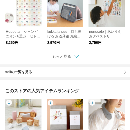
Hoppetta｜シャンピ
kukka ja puu｜持ち歩
nunocoto｜あいうえ
ニオン 6重ガーゼトド
ける お道具箱 お絵か
おタペストリー
ラーケット
きバッグ
8,250円
2,970円
2,750円
もっと見る
soilの一覧を見る
このストアの人気アイテムランキング