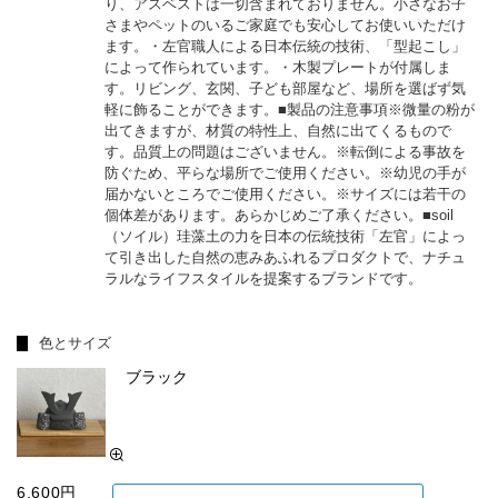
り、アスベストは一切含まれておりません。小さなお子
さまやペットのいるご家庭でも安心してお使いいただけ
ます。 ・左官職人による日本伝統の技術、「型起こし」
によって作られています。 ・木製プレートが付属しま
す。リビング、玄関、子ども部屋など、場所を選ばず気
軽に飾ることができます。 ■製品の注意事項 ※微量の粉が
出てきますが、材質の特性上、自然に出てくるもので
す。品質上の問題はございません。 ※転倒による事故を
防ぐため、平らな場所でご使用ください。 ※幼児の手が
届かないところでご使用ください。 ※サイズには若干の
個体差があります。あらかじめご了承ください。 ■soil
（ソイル） 珪藻土の力を日本の伝統技術「左官」によっ
て引き出した自然の恵みあふれるプロダクトで、ナチュ
ラルなライフスタイルを提案するブランドです。
色とサイズ
ブラック
6,600円