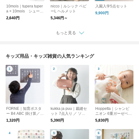
10mois｜tupera tuper
nicco｜ルシック ベビ
入園入学5点セット
a × 10mois シューズ
ーL ヘルメット
9,900円
ケース
2,640円
5,346円～
もっと見る
キッズ用品・キッズ雑貨の人気ランキング
FORNE｜知育ポスタ
kukka ja puu｜裁縫セ
Hoppetta｜シャンピ
ー B4 ABC 掛け算／フ
ット 7点入り ／ ソー
ニオン 6重ガーゼベビ
ォルネ 入園入学
イングセット 裁縫道
ーケット
1,320円
5,390円
5,830円
具 小学生 家庭科 裁縫
ケース