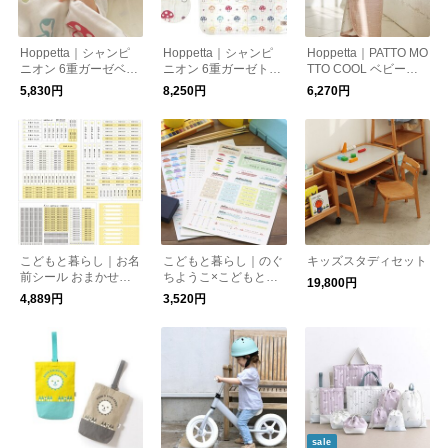
Hoppetta｜シャンピ
Hoppetta｜シャンピ
Hoppetta｜PATTO MO
ニオン 6重ガーゼベビ
ニオン 6重ガーゼトド
TTO COOL ベビース
ーケット
ラーケット
リーパー メッシュ付
5,830円
8,250円
6,270円
こどもと暮らし｜お名
こどもと暮らし｜のぐ
キッズスタディセット
前シール おまかせ入
ちようこ×こどもと暮
19,800円
学セット ずっとシリ
らし お名前シール3種
4,889円
3,520円
ーズ
セット ぼくのわたし
のすきなのりものシリ
ーズ
sale