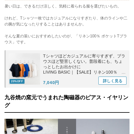
暑い日は、できるだけ涼しく、気軽に着られる服を選びたいもの。
けれど、Tシャツ一枚ではカジュアルになりすぎたり、体のラインや二
の腕が気になったりすることはありませんか。
そんな夏の装いにおすすめしたいのが、「リネン100％ ポケットTブラ
ウス」です。
Tシャツほどカジュアルに寄りすぎず、ブラ
ウスほど堅苦しくない。普段着にも、ちょ
っとしたお出かけに
LIVING BASIC｜【SALE】リネン100％ ポ
ケットTブラウス トップス ギフト お出かけ
詳しく
見る
20%OFF
7,040円
九谷焼の窯元でうまれた陶磁器のピアス・イヤリン
グ