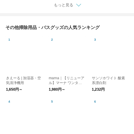
もっと見る
その他掃除用品・バスグッズの人気ランキング
きえーる | 加湿器・空
marna｜【リニューア
サンソホワイト 酸素
気清浄機用
ル】マーナ ワンタッ
系漂白剤
チで開く シートケー
1,650円～
1,980円～
1,232円
ス