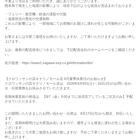
平素より当店をご利用いただき、誠にありがとうございます。
熊本県で発生した地震の影響により、現在下記のような状況が見込まれております。
・フェリー・航空機・鉄道の遅延や欠航
・道路状況の悪化や交通規制
これらの影響により、一部地域にてお荷物のお届けに遅れが生じる可能性がございま
す。
お客さまには大変ご迷惑をお掛けいたしますが、ご了承いただけますようお願い申し
上げます。
なお、最新の配送状況につきましては、下記配送会社のホームページをご確認くださ
い。
佐川急便：https://www2.sagawa-exp.co.jp/information/list/
【クロワッサンの店キナリノモール店 8月夏季休業日のお知らせ】
クロワッサンの店キナリノモール店は、2026年8月8日(土)～16日(日)のお問い合わ
せ・出荷業務をお休みさせていただきます。
長期休業直前の発送は、【8/7（金）9:00までに決済完了しているご注文のみ】手配
させていただきます。
この期間いただきましたお問い合わせ・出荷は、8月17日(月)から順次、対応いたし
ます。
また、長期休暇明けは大変混み合いますので、通常よりも発送に遅れが生じる場合も
ございます。
お急ぎのところ大変ご迷惑をお掛け致しますが、予めご了承くださいますようお願い
申し上げます。