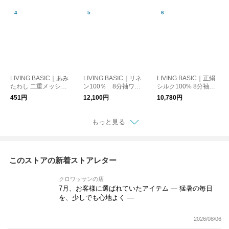
LIVING BASIC｜あみ
LIVING BASIC｜リネ
LIVING BASIC｜正絹
たわし 二重メッシュ
ン100％ 8分袖ワイ
シルク100% 8分袖イ
紐付き キッチン用品
ドブラウス トップス
ンナー ルームウェア
451円
12,100円
10,780円
洗い物 食器洗い 日本
ギフト 春夏 綿100%
製
もっと見る
このストアの新着ストアレター
クロワッサンの店
7月、お客様に選ばれていたアイテム — 猛暑の毎日
を、少しでも心地よく —
2026/08/06