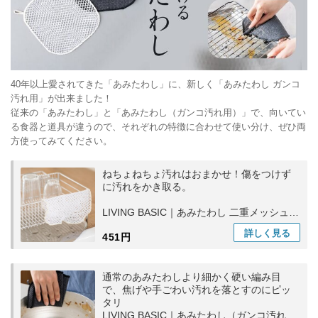
40年以上愛されてきた「あみたわし」に、新しく「あみたわし ガンコ
汚れ用」が出来ました！
従来の「あみたわし」と「あみたわし（ガンコ汚れ用）」で、向いてい
る食器と道具が違うので、それぞれの特徴に合わせて使い分け、ぜひ両
方使ってみてください。
ねちょねちょ汚れはおまかせ！傷をつけず
に汚れをかき取る。
LIVING BASIC｜あみたわし 二重メッシュ
紐付き キッチン用品 洗い物 食器洗い 日本
詳しく
見る
451円
製
通常のあみたわしより細かく硬い編み目
で、焦げや手ごわい汚れを落とすのにピッ
タリ
LIVING BASIC｜あみたわし（ガンコ汚れ