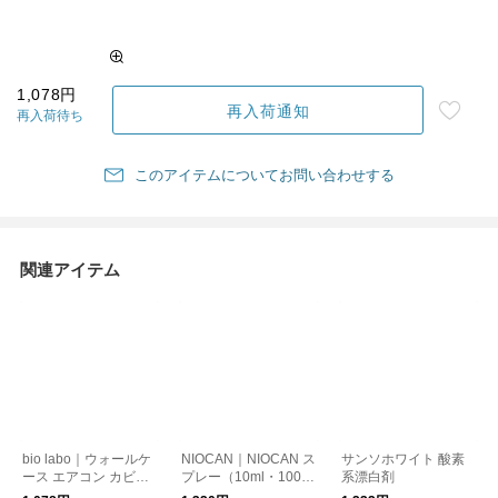
1,078円
再入荷通知
再入荷待ち
このアイテムについてお問い合わせする
関連アイテム
bio labo｜ウォールケ
NIOCAN｜NIOCAN ス
サンソホワイト 酸素
ース エアコン カビ防
プレー（10ml・100m
系漂白剤
止・消臭ケース
l・500ml・詰め替え1