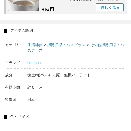
用）台所用日 食器洗い ギフト
詳しく
見る
462円
アイテム詳細
カテゴリ
生活雑貨
>
掃除用品・バスグッズ
>
その他掃除用品・バ
スグッズ
ブランド
bio labo
成分
微生物(バチルス属)、無機パーライト
有効期限
約６ヶ月
製造国
日本
色とサイズ