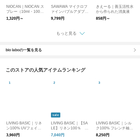
NIOCAN｜NIOCAN ス
SAWAWA マイクロフ
きえーる｜善玉活性水
プレー（10ml・100m
ァインバブルアダプタ
から作られた消臭液
l・500ml・詰め替え1
ー ランドリー 梅雨
1,320円～
9,799円
858円～
000ml）
もっと見る
bio laboの一覧を見る
このストアの人気アイテムランキング
sale
LIVING BASIC｜リネ
LIVING BASIC｜【SA
LIVING BASIC｜シル
ン100% UVフェイス
LE】リネン100％ ポ
ク100% フレンチ袖ニ
カバー 日よけ 紫外線
ケットTブラウス トッ
ット Tシャツ トップス
3,960円
7,040円
8,250円
対策 マスク
プス ギフト お出かけ
日本製