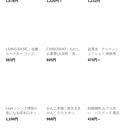
1,078円
1,320円～
1,232円
000ml）
LIVING BASIC｜抗菌
CHINOSHIO｜ちのし
超電水 クリーンシ
ルースター コップ・
お重曹(入浴料・洗浄
ュ！シュ！ 掃除用品
ボトル洗い 掃除用品
料) 750g
キッチン用品 生活雑
583円
605円
473円～
貨 日本製 除菌 洗浄
Leye｜シンク掃除が
がんこ本舗｜巻きまき
純植物性 おフロ洗
楽になる排水口ネット
がんこクロス キッチ
い バスグッズ 風呂
ホルダー バスグッズ
ン用品 掃除用品
1,100円
968円
418円～
掃除用品 日本製