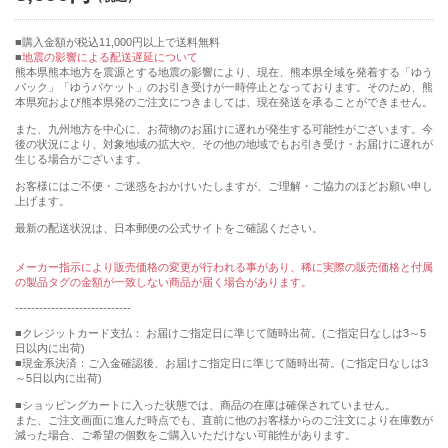
購入金額が税込11,000円以上で送料無料
地震の影響による配送遅延について
熊本県熊本地方を震源とする地震の影響により、現在、熊本県全域を発着する「ゆう
パック」「ゆうパケット」のお引き受けが一時停止となっております。そのため、熊
本県宛および熊本県発のご注文につきましては、現在発送を承ることができません。
また、九州地方を中心に、お荷物のお届けに遅れが発生する可能性がございます。今
後の状況により、対象地域の拡大や、その他の地域でもお引き受け・お届けに遅れが
生じる場合がございます。
お客様にはご不便・ご迷惑をおかけいたしますが、ご理解・ご協力のほどお願い申し
上げます。
最新の配送状況は、日本郵便の公式サイトをご確認ください。
メーカー指示により販売価格の変更が行われる事があり、稀に実際の販売価格と付属
の製品タグの金額が一致しない商品が届く場合があります。
-----------------------------
■クレジットカード支払： お届けご指定日に準じて随時出荷。(ご指定日なしは3～5
日以内に出荷)
■現金系決済：ご入金確認後、お届けご指定日に準じて随時出荷。(ご指定日なしは3
～5日以内に出荷)
■ショッピングカートに入った状態では、商品の在庫は確保されていません。
また、ご注文画面に進んだ時点でも、直前に他のお客様からのご注文により在庫数が
減った場合、ご希望の個数をご購入いただけない可能性があります。