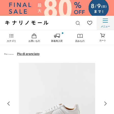
メニュー
カート
カテゴリ
お買いもの
新着再入荷
読みもの
Piu di aranciato