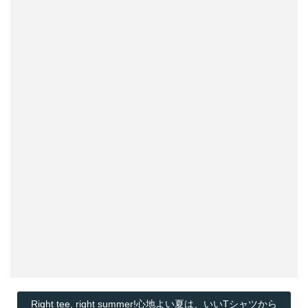
Right tee, right summer!心地よい夏は、いいTシャツから