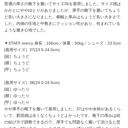
普通の厚さの靴下を履いてサイズ36を着用しました。サイズ感は
かかとにややゆとりがありましたが、厚手の靴下を履いてちょう
ど良い大きさになりました。横幅と厚みはちょうど良い大きさで
した。内側の生地と中敷きにクッション性があり、包まれている
ような履き心地でした。
▼STAFF:mercy 身長：156cm／体重：50kg／シューズ：23.5cm
[着用サイズ］37(23.5-24.0cm)
[縦］ちょうど
[横］ちょうど
[甲］ちょうど
[着用サイズ］38(24.0-24.5cm)
[縦］ゆったり
[横］ゆったり
[甲］ゆったり
やや厚手の靴下を履いて着用しました。37はやや余裕があるくら
いで、窮屈感は全くなくちょうどよかったです。靴下の厚みは紐
の結び方で調整できるので、厚手でも問題なく履いて頂けると思