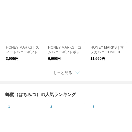
タイプ 5g×30本入り
イプ 5g×30本入り
ボックス入
マヌカハニー
HONEY MARKS｜ス
HONEY MARKS｜コ
HONEY MARKS｜マ
ィートハニーギフト
ムハニーギフトボック
ヌカハニーUMF10+と
ス スパチュラ付
マヌカスティックのギ
3,905円
6,600円
11,660円
フトセット スプーン
付
もっと見る
蜂蜜（はちみつ）の人気ランキング