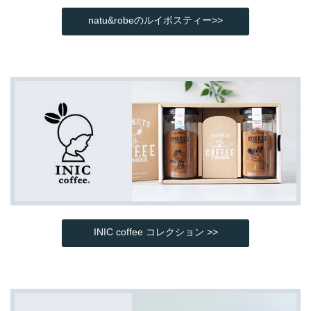
natu&robeのルイボスティー>>
INIC coffee コレクション >>