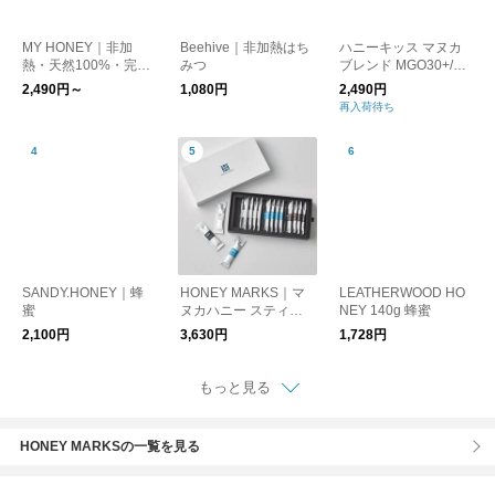
MY HONEY｜非加
Beehive｜非加熱はち
ハニーキッス マヌカ
熱・天然100%・完全
みつ
ブレンド MGO30+/マ
無添加 食べやすく続
ヌカハニー
2,490円～
1,080円
2,490円
けやすい特別なマヌカ
再入荷待ち
ハニー。100%ニュー
ジーランド産のマヌカ
ハニーと、ハンガリー
産アカシア蜂蜜を絶妙
にブレンド。マイハニ
ー kurashisha
SANDY.HONEY｜蜂
HONEY MARKS｜マ
LEATHERWOOD HO
蜜
ヌカハニー スティッ
NEY 140g 蜂蜜
クタイプ ギフトセッ
2,100円
3,630円
1,728円
ト
もっと見る
HONEY MARKSの一覧を見る