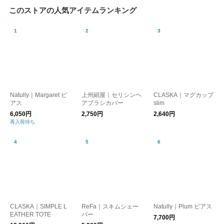
このストアの人気アイテムランキング
Natully｜Margaret ピ
上州絹屋｜セリシンヘ
CLASKA｜マグカップ
アス
アブラシカバー
slim
6,050円
2,750円
2,640円
再入荷待ち
CLASKA｜SIMPLE L
ReFa｜スキムシェー
Natully｜Plum ピアス
EATHER TOTE
バー
7,700円