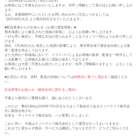
・2025年8月11日(火)～8月17日(月)
お客様にはご不便をおかけいたしますが、何卒ご理解とご了承のほどお願い申し上げ
ます。
なお、休業期間中にいただいたお問い合わせやご注文につきましては、
【8月18日(火)】より順次対応させていただきます。
■配送業者からのお知らせ（お届け遅延情報）■
熊本地震により被災された地域の皆様に、心よりお見舞い申し上げます。
一日も早い復旧と、平穏な生活が戻られますことをスタッフ一同心よりお祈り申し上
げます。
現在、7月28日(火)に発生した地震の影響により、熊本県全域で運送会社様による集
荷・配達を停止しております。
また九州の一部地域において、ドライバーによるお荷物の集荷・配達を一時中止して
いる影響で、お荷物のお届けに遅延が発生しております。
お客様には大変ご不便をお掛けいたしますが、何卒ご理解賜りますよう、よろしくお
願い申し上げます。
■お支払い方法、送料、配送の詳細については
特商法に基づく表記
をご確認くださ
い。
社名変更のお知らせ（吸収合併に関するご案内）
平素より格別のご愛顧を賜り、誠にありがとうございます。
このたび、弊社Lifeitは2025年7月1日をもちまして親会社であるティーライフ株式会
社に吸収合併され、
社名を「ティーライフ株式会社」へと変更いたしました。
これに伴い、今後はティーライフ株式会社として運営を行ってまいりますが、
これまでと変わらず商品・サービスは継続しておりますので、どうぞご安心くださ
い。