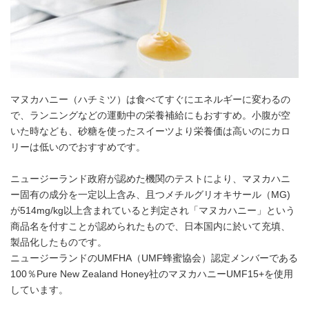
マヌカハニー（ハチミツ）は食べてすぐにエネルギーに変わるの
で、ランニングなどの運動中の栄養補給にもおすすめ。小腹が空
いた時なども、砂糖を使ったスイーツより栄養価は高いのにカロ
リーは低いのでおすすめです。
ニュージーランド政府が認めた機関のテストにより、マヌカハニ
ー固有の成分を一定以上含み、且つメチルグリオキサール（MG)
が514mg/kg以上含まれていると判定され「マヌカハニー」という
商品名を付すことが認められたもので、日本国内に於いて充填、
製品化したものです。
ニュージーランドのUMFHA（UMF蜂蜜協会）認定メンバーである
100％Pure New Zealand Honey社のマヌカハニーUMF15+を使用
しています。