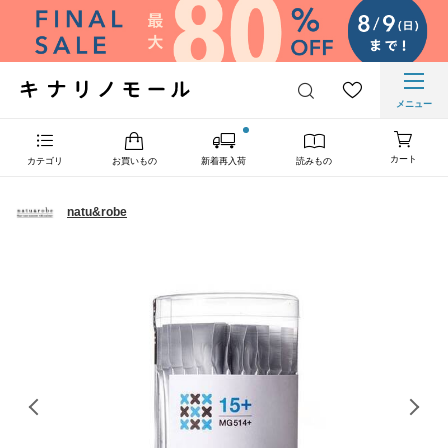
メニュー
カート
カテゴリ
お買いもの
新着再入荷
読みもの
natu&robe