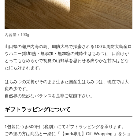
内容量：190g
山口県の瀬戸内海の島、周防大島で採蜜される100％周防大島産ロ
ウハニー(非加熱・無添加・無加糖の純粋生はちみつ)。 口溶けが
とってもなめらかで初夏の山野草を思わせる爽やかな甘みはどな
たにも好まれます。
はちみつの栄養がそのまま生きた国産生はちみつは、現在では大
変希少です。
自然界の絶妙なバランスを是非ご堪能下さい。
ギフトラッピングについて
1包装につき500円（税別）にてギフトラッピングを承ります。
ご希望の方は商品と一緒に「【park専用】Gift Wrapping 」をショ