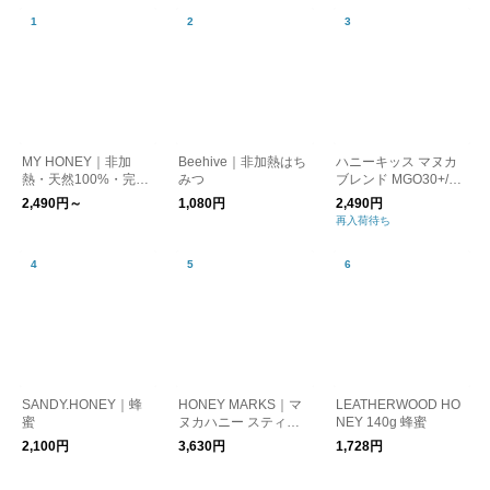
MY HONEY｜非加
Beehive｜非加熱はち
ハニーキッス マヌカ
熱・天然100%・完全
みつ
ブレンド MGO30+/マ
無添加 食べやすく続
ヌカハニー
2,490円～
1,080円
2,490円
けやすい特別なマヌカ
再入荷待ち
ハニー。100%ニュー
ジーランド産のマヌカ
ハニーと、ハンガリー
産アカシア蜂蜜を絶妙
にブレンド。マイハニ
ー kurashisha
SANDY.HONEY｜蜂
HONEY MARKS｜マ
LEATHERWOOD HO
蜜
ヌカハニー スティッ
NEY 140g 蜂蜜
クタイプ ギフトセッ
2,100円
3,630円
1,728円
ト