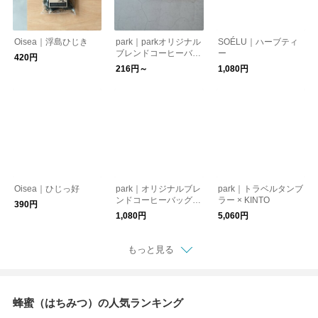
Oisea｜浮島ひじき
park｜parkオリジナル
SOÉLU｜ハーブティ
ブレンドコーヒーバッ
ー
420円
グ
216円～
1,080円
Oisea｜ひじっ好
park｜オリジナルブレ
park｜トラベルタンブ
ンドコーヒーバッグ5
ラー × KINTO
390円
個セット [クリックポ
1,080円
5,060円
スト便]
もっと見る
蜂蜜（はちみつ）の人気ランキング