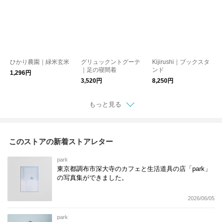
ひかり農園｜緑米玄米
グリュックントグーテ
Kijirushi｜ブックスタ
｜足の寝間着
ンド
1,296円
3,520円
8,250円
もっと見る
このストアの新着ストアレター
park
東京都調布市深大寺のカフェと生活道具の店「park」
の写真集ができました。
2026/06/05
park