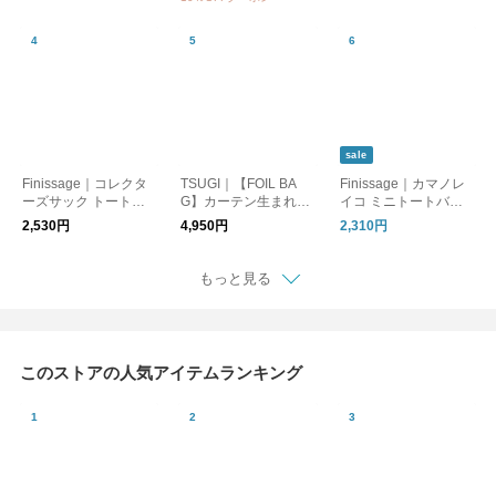
コバッグ 大容量 メ
ール便
sale
Finissage｜コレクタ
TSUGI｜【FOIL BA
Finissage｜カマノレ
ーズサック トートバ
G】カーテン生まれの
イコ ミニトートバッ
ッグ [ゆうパケット対
シルバー トートバッ
グ
2,530円
4,950円
2,310円
応] ギフト
グ（SHIWA/FLAT）
もっと見る
このストアの人気アイテムランキング