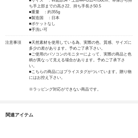
■サイズ ：W底部34・上部44×D11×H30cm、本体から持
ち手上部までの高さ22、持ち手長さ50.5
■重量 ：約355g
■製造国 ：日本
■ポケットなし
■手洗い可
注意事項
■天然素材を使用している為、実際の色、質感、サイズに
多少の差があります。予めご了承下さい。
■ご使用のパソコンのモニターによって、実際の商品と色
柄が異なって見える場合があります。予めご了承下さ
い。
■こちらの商品にはプライスタグがついています。贈り物
にはお控え下さい。
※ラッピング対応ができない商品です。
関連アイテム