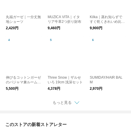
丸福ガーゼ｜一分丈無
MUZICA VITA｜イタ
Kilka｜蒸れ知らずで
地ショーツ
リア牛革2つ折り財布
すぐ乾くきれいめ比翼
ブラウス
2,420円
9,460円
9,900円
伸びるコットンガーゼ
Three Snow｜ザルせ
SUMIDAY/HAIR BAL
のパジャマ兼ルームウ
いろ 19cm 浅深セット
M
ェア 接触冷感 5分袖プ
5,500円
4,378円
2,970円
ルオーバー レディー
ス
もっと見る
このストアの新着ストアレター