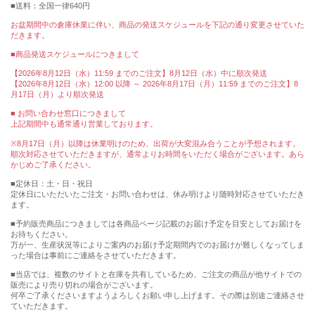
送料：全国一律640円
お盆期間中の倉庫休業に伴い、商品の発送スケジュールを下記の通り変更させていた
だきます。
■商品発送スケジュールにつきまして
【2026年8月12日（水）11:59 までのご注文】8月12日（水）中に順次発送
【2026年8月12日（水）12:00 以降 ～ 2026年8月17日（月）11:59 までのご注文】8
月17日（月）より順次発送
■ お問い合わせ窓口につきまして
上記期間中も通常通り営業しております。
※8月17日（月）以降は休業明けのため、出荷が大変混み合うことが予想されます。
順次対応させていただきますが、通常よりお時間をいただく場合がございます。あら
かじめご了承ください。
■定休日：土・日・祝日
定休日にいただいたご注文・お問い合わせは、休み明けより随時対応させていただき
ます。
■予約販売商品につきましては各商品ページ記載のお届け予定を目安としてお届けを
お待ちください。
万が一、生産状況等によりご案内のお届け予定期間内でのお届けが難しくなってしま
った場合は事前にご連絡をさせていただきます。
■当店では、複数のサイトと在庫を共有しているため、ご注文の商品が他サイトでの
販売により売り切れの場合がございます。
何卒ご了承くださいますようよろしくお願い申し上げます。その際は別途ご連絡させ
ていただきます。