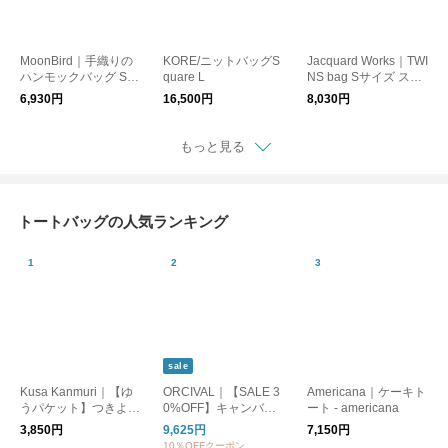
MoonBird｜手織りの
KORE/ニットバッグS
Jacquard Works｜TWI
ハンモックバッグ Sサ
quare L
NS bag Sサイズ スタ
イズ
イルストア限定色
6,930円
16,500円
8,030円
もっと見る
トートバッグの人気ランキング
sale
Kusa Kanmuri｜【ゆ
ORCIVAL｜【SALE 3
Americana｜ケーキト
うパケット】つきよの
0%OFF】キャンバス
ート - americana
うさぎ ばっぐ トー
トートバッグM or-h02
3,850円
9,625円
7,150円
トバッグ うさぎ エ
84kwc
10％OFFクーポン