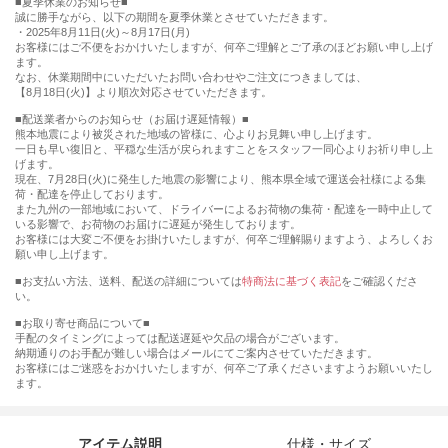
■夏季休業のお知らせ■
誠に勝手ながら、以下の期間を夏季休業とさせていただきます。
・2025年8月11日(火)～8月17日(月)
お客様にはご不便をおかけいたしますが、何卒ご理解とご了承のほどお願い申し上げ
ます。
なお、休業期間中にいただいたお問い合わせやご注文につきましては、
【8月18日(火)】より順次対応させていただきます。
■配送業者からのお知らせ（お届け遅延情報）■
熊本地震により被災された地域の皆様に、心よりお見舞い申し上げます。
一日も早い復旧と、平穏な生活が戻られますことをスタッフ一同心よりお祈り申し上
げます。
現在、7月28日(火)に発生した地震の影響により、熊本県全域で運送会社様による集
荷・配達を停止しております。
また九州の一部地域において、ドライバーによるお荷物の集荷・配達を一時中止して
いる影響で、お荷物のお届けに遅延が発生しております。
お客様には大変ご不便をお掛けいたしますが、何卒ご理解賜りますよう、よろしくお
願い申し上げます。
■お支払い方法、送料、配送の詳細については
特商法に基づく表記
をご確認くださ
い。
■お取り寄せ商品について■
手配のタイミングによっては配送遅延や欠品の場合がございます。
納期通りのお手配が難しい場合はメールにてご案内させていただきます。
お客様にはご迷惑をおかけいたしますが、何卒ご了承くださいますようお願いいたし
ます。
アイテム説明
仕様・サイズ