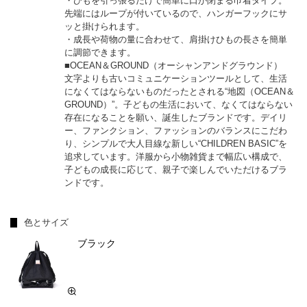
・ひもを引っ張るだけで簡単に口が閉まる巾着タイプ。
先端にはループが付いているので、ハンガーフックにサ
ッと掛けられます。
・成長や荷物の量に合わせて、肩掛けひもの長さを簡単
に調節できます。
■OCEAN＆GROUND（オーシャンアンドグラウンド）
文字よりも古いコミュニケーションツールとして、生活
になくてはならないものだったとされる“地図（OCEAN＆
GROUND）”。子どもの生活において、なくてはならない
存在になることを願い、誕生したブランドです。デイリ
ー、ファンクション、ファッションのバランスにこだわ
り、シンプルで大人目線な新しい“CHILDREN BASIC”を
追求しています。洋服から小物雑貨まで幅広い構成で、
子どもの成長に応じて、親子で楽しんでいただけるブラ
ンドです。
色とサイズ
ブラック