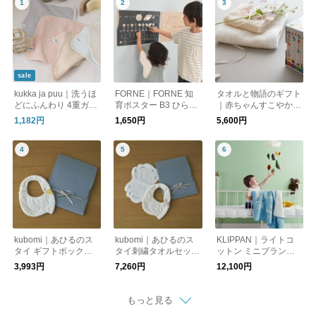
sale
kukka ja puu｜洗うほ
FORNE｜FORNE 知
タオルと物語のギフト
どにふんわり 4重ガー
育ポスター B3 ひらが
｜赤ちゃんすこやかお
ゼ ハンカチ3枚セット
な カタカナ 数字 日本
祝いセット（ラッピン
1,182円
1,650円
5,600円
地図 世界地図 漢字 音
グ・ポストカード付）
楽 単位／FORNE×kuk
【送料無料】
ka ja puu 限定柄 惑星
／フォルネ
kubomi｜あひるのス
kubomi｜あひるのス
KLIPPAN｜ライトコ
タイ ギフトボックス
タイ刺繍タオルセット
ットン ミニブランケ
付き
ギフトボックス付き
ット リトルベア【出
3,993円
7,260円
12,100円
産祝い】
もっと見る