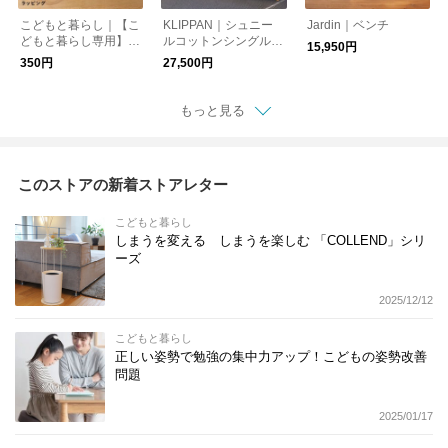
こどもと暮らし｜【こ
KLIPPAN｜シュニー
Jardin｜ベンチ
どもと暮らし専用】お
ルコットンシングルブ
15,950円
まかせラッピング
ランケット キャンデ
350円
27,500円
ィー 140cm×200cm
もっと見る
このストアの新着ストアレター
こどもと暮らし
しまうを変える しまうを楽しむ 「COLLEND」シリ
ーズ
2025/12/12
こどもと暮らし
正しい姿勢で勉強の集中力アップ！こどもの姿勢改善
問題
2025/01/17