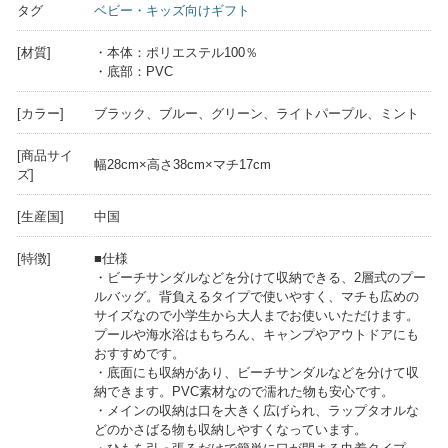
タグ
ベビー・キッズ向けギフト
[材質]
・本体：ポリエステル100％
・底部：PVC
[カラー]
ブラック、ブルー、グリーン、ライトパープル、ミント
[商品サイ
幅28cm×高さ38cm×マチ17cm
ズ]
[生産国]
中国
[特徴]
■仕様
・ビーチサンダルなどを分けて収納できる、2層式のプー
ルバッグ。背負えるタイプで使いやすく、マチも広めの
サイズなので小学生から大人までお使いいただけます。
プールや海水浴はもちろん、キャンプやアウトドアにも
おすすめです。
・底面にも収納があり、ビーチサンダルなどを分けて収
納できます。PVC素材なので濡れた物も安心です。
・メインの収納は口を大きく広げられ、ラップタオルな
どのかさばる物も収納しやすくなっています。