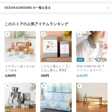
OCEAN＆GROUND の一覧を見る
このストアの人気アイテムランキング
sale
ニチガン｜ぬくもりお
こどもと暮らし｜【こ
iFan Collar Ice 25 ア
とつみき
どもと暮らし専用】熨
イファン カラーアイ
斗(のし)ラッピング
ス 25
4,950円
350円
6,415円