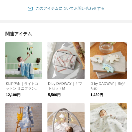
このアイテムについてお問い合わせする
関連アイテム
KLIPPAN｜ライトコ
D by DADWAY｜ギフ
D by DADWAY｜歯が
ットン ミニブランケ
トセットM
ため
ット リトルベア【出
12,100円
5,500円
1,430円
産祝い】