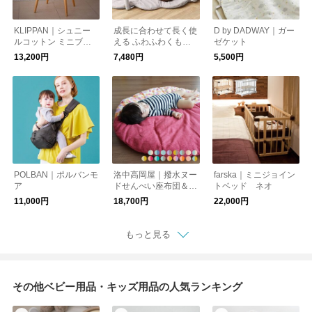
KLIPPAN｜シュニー
成長に合わせて長く使
D by DADWAY｜ガー
ルコットン ミニブラ
える ふわふわくもの
ゼケット
ンケット【出産祝い】
プレイジムマット
13,200円
7,480円
5,500円
POLBAN｜ポルバンモ
洛中高岡屋｜撥水ヌー
farska｜ミニジョイン
ア
ドせんべい座布団＆カ
トベッド ネオ
バーセット
11,000円
18,700円
22,000円
もっと見る
その他ベビー用品・キッズ用品の人気ランキング