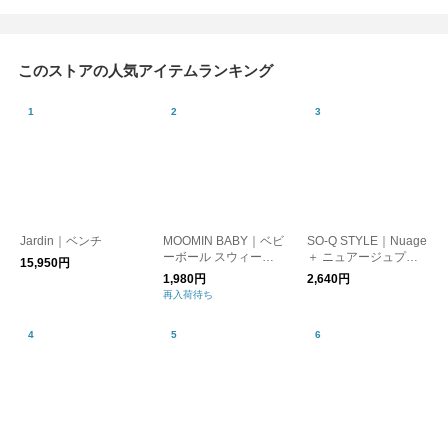
このストアの人気アイテムランキング
Jardin｜ベンチ
MOOMIN BABY｜ベビ
SO-Q STYLE｜Nuage
ーボール スウィート
＋ ニュアージュプラ
15,950円
ドリーム
ス ディスペンサー 48
1,980円
2,640円
0ml
再入荷待ち