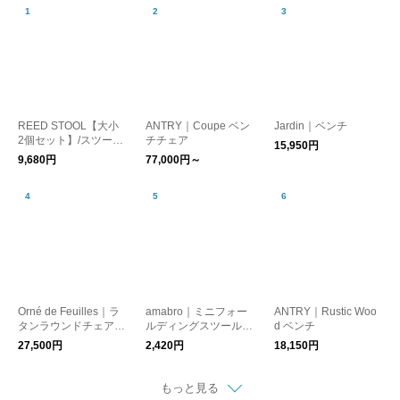
REED STOOL【大小
ANTRY｜Coupe ベン
Jardin｜ベンチ
2個セット】/スツール
チチェア
15,950円
民芸
9,680円
77,000円～
Orné de Feuilles｜ラ
amabro｜ミニフォー
ANTRY｜Rustic Woo
タンラウンドチェア
ルディングスツール
d ベンチ
（クッション付き）
（持ち運びしやすい折
27,500円
2,420円
18,150円
りたたみチェア）3カ
ラー【アウトドア・キ
ャンプ・イス】【ガー
もっと見る
デニング】