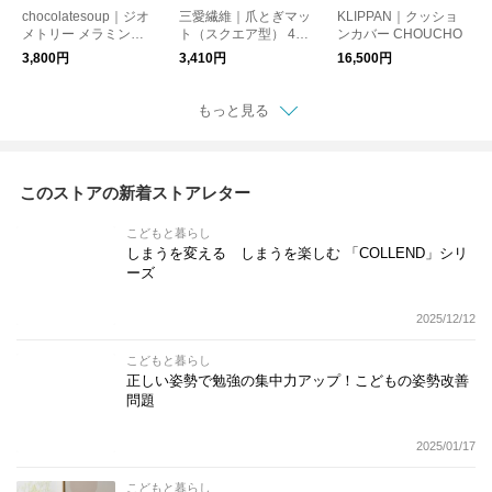
chocolatesoup｜ジオ
三愛繊維｜爪とぎマッ
KLIPPAN｜クッショ
メトリー メラミンテ
ト（スクエア型） 47×
ンカバー CHOUCHO
ーブルウエアセット
60cm
3,800円
3,410円
16,500円
食器セット【出産祝
い】
もっと見る
このストアの新着ストアレター
こどもと暮らし
しまうを変える しまうを楽しむ 「COLLEND」シリ
ーズ
2025/12/12
こどもと暮らし
正しい姿勢で勉強の集中力アップ！こどもの姿勢改善
問題
2025/01/17
こどもと暮らし