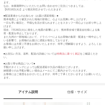
ます。
なお、休業期間中にいただいたお問い合わせやご注文につきましては、
【8月18日(火)】より順次対応させていただきます。
■配送業者からのお知らせ（お届け遅延情報）■
熊本地震により被災された地域の皆様に、心よりお見舞い申し上げます。
一日も早い復旧と、平穏な生活が戻られますことをスタッフ一同心よりお祈り申し上
げます。
現在、7月28日(火)に発生した地震の影響により、熊本県全域で運送会社様による集
荷・配達を停止しております。
また九州の一部地域において、ドライバーによるお荷物の集荷・配達を一時中止して
いる影響で、お荷物のお届けに遅延が発生しております。
お客様には大変ご不便をお掛けいたしますが、何卒ご理解賜りますよう、よろしくお
願い申し上げます。
■お支払い方法、送料、配送の詳細については
特商法に基づく表記
をご確認くださ
い。
■お取り寄せ商品について■
手配のタイミングによっては配送遅延や欠品の場合がございます。
納期通りのお手配が難しい場合はメールにてご案内させていただきます。
お客様にはご迷惑をおかけいたしますが、何卒ご了承くださいますようお願いいたし
ます。
アイテム説明
仕様・サイズ