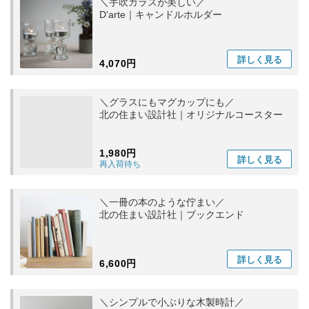
＼手吹ガラスが美しい／
D'arte｜キャンドルホルダー
詳しく
見る
4,070円
＼グラスにもマグカップにも／
北の住まい設計社｜オリジナルコースター
1,980円
詳しく
見る
再入荷待ち
＼一冊の本のような佇まい／
北の住まい設計社｜ブックエンド
詳しく
見る
6,600円
＼シンプルで小ぶりな木製時計／