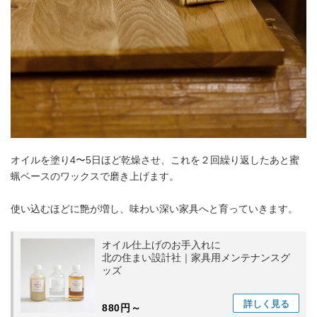
オイルを塗り4〜5日ほど乾燥させ、これを２回繰り返したあと蜜
蝋ベースのワックスで磨き上げます。
使い込むほどに艶が増し、味わい深い家具へと育っていきます。
オイル仕上げのお手入れに
北の住まい設計社｜家具用メンテナンスグ
ッズ
詳しく
見る
880円～