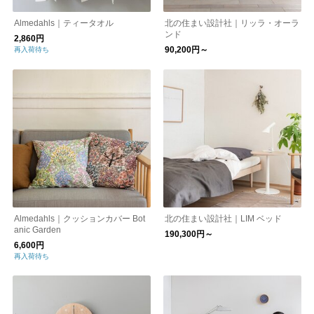
Almedahls｜ティータオル
北の住まい設計社｜リッラ・オーラ
ンド
2,860円
90,200円～
再入荷待ち
Almedahls｜クッションカバー Bot
北の住まい設計社｜LIM ベッド
anic Garden
190,300円～
6,600円
再入荷待ち