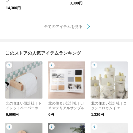
イ
3,300円
14,300円
全てのアイテムを見る
このストアの人気アイテムランキング
北の住まい設計社｜ト
北の住まい設計社｜LI
北の住まい設計社｜コ
イレットペーパーホル
M マテリアルサンプル
タンコロカムイ エン
ダー
ジュのミニフクロウ
6,600円
0円
1,320円