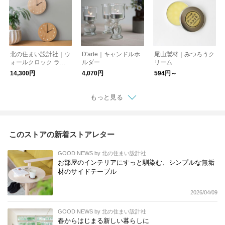
北の住まい設計社｜ウ
D'arte｜キャンドルホ
尾山製材｜みつろうク
ォールクロック ラウ
ルダー
リーム
ンド
14,300円
4,070円
594円～
もっと見る
このストアの新着ストアレター
GOOD NEWS by 北の住まい設計社
お部屋のインテリアにすっと馴染む、シンプルな無垢
材のサイドテーブル
2026/04/09
GOOD NEWS by 北の住まい設計社
春からはじまる新しい暮らしに