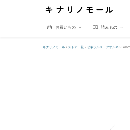
お買いもの
読みもの
キナリノモール
›
ストア一覧
›
ゼネラルストアオルネ
›
Bloo