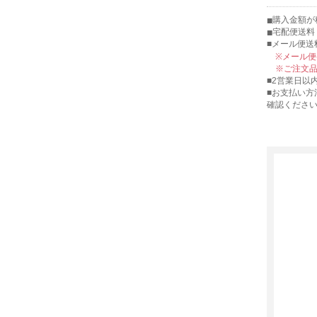
購入金額が税
宅配便送料 
■メール便送
※メール
※ご注文
■2営業日以
■お支払い方
確認くださ