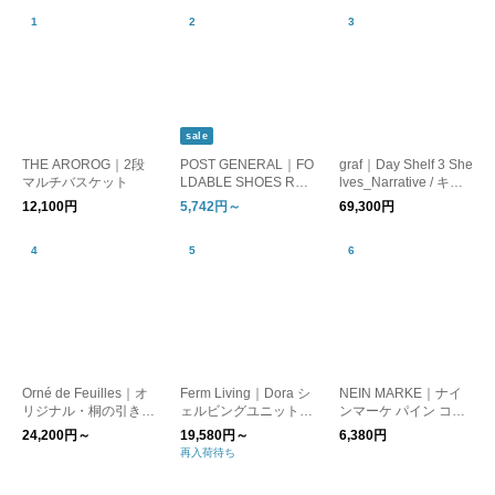
sale
THE AROROG｜2段
POST GENERAL｜FO
graf｜Day Shelf 3 She
マルチバスケット
LDABLE SHOES RAC
lves_Narrative / キャ
K フォルダブル シュ
ビネット ナラティヴ
12,100円
5,742円～
69,300円
ーズラック/オープン
ラック
Orné de Feuilles｜オ
Ferm Living｜Dora シ
NEIN MARKE｜ナイ
リジナル・桐の引き出
ェルビングユニット
ンマーケ パイン コー
し
シェルフ/棚 日本正
ナーブックスタンド
24,200円～
19,580円～
6,380円
規販売店品【お取り寄
再入荷待ち
せ】