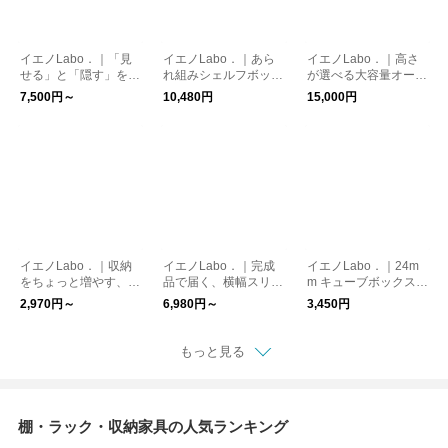
イエノLabo．｜「見
イエノLabo．｜あら
イエノLabo．｜高さ
せる」と「隠す」を両
れ組みシェルフボック
が選べる大容量オープ
立するおしゃれ収納。
ス2 ３点セット 収納ボ
ンシェルフ 完成品 テ
7,500円～
10,480円
15,000円
IEMOK オープンシ
ックス
レビ台 AVボード
ェルフ オープンシェ
ルフ用インナーBOX
イエノLabo．｜収納
イエノLabo．｜完成
イエノLabo．｜24m
をちょっと増やす、お
品で届く、横幅スリム
m キューブボックス
気に入りを飾る「コの
な収納シェルフ
ボックスシェルフ
2,970円～
6,980円～
3,450円
字」シェルフ ハーフ2
Pセット
もっと見る
棚・ラック・収納家具の人気ランキング