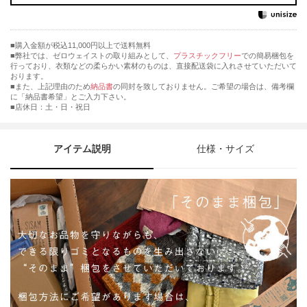
購入金額が税込11,000円以上で送料無料
弊社では、ゼロウェイストの取り組みとして、
プラスチックフリー
での簡易梱包を
行っており、衣類などの柔らかい素材のものは、直接配送袋に入れさせていただいて
おります。
■また、上記理由のため
納品書
の同封を致しておりません。ご希望の場合は、備考欄
に「納品書希望」とご入力下さい。
■店休日：土・日・祝日
アイテム説明
仕様・サイズ