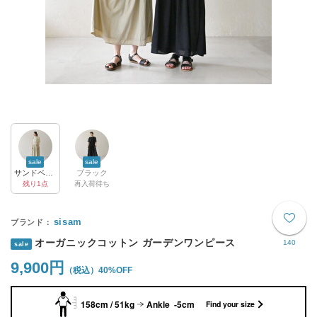
sale
sale
サンドベージュ
ブラック
残り1点
再入荷待ち
sisam
オーガニックコットン ガーデンワンピース
140
sale
9,900円
40%OFF
158cm / 51kg
Ankle -5cm
Find your size