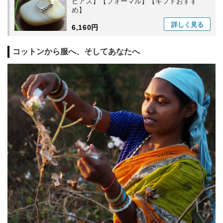
ピアス】【フォーマル】【ギフトおすす
め】
詳しく
見る
6,160円
コットンから服へ、そしてあなたへ