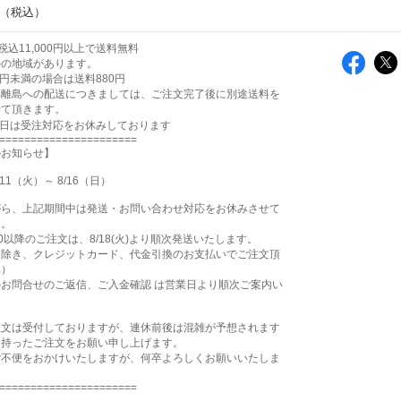
込11,000円以上で送料無料
外の地域があります。
00円未満の場合は送料880円
部離島への配送につきましては、ご注文完了後に別途送料を
せて頂きます。
祝日は受注対応をお休みしております
======================
のお知らせ】
11（火）～ 8/16（日）
がら、上記期間中は発送・お問い合わせ対応をお休みさせて
す。
15:00以降のご注文は、8/18(火)より順次発送いたします。
を除き、クレジットカード、代金引換のお支払いでご注文頂
み）
お問合せのご返信、ご入金確認 は営業日より順次ご案内い
注文は受付しておりますが、連休前後は混雑が予想されます
を持ったご注文をお願い申し上げます。
ご不便をおかけいたしますが、何卒よろしくお願いいたしま
======================