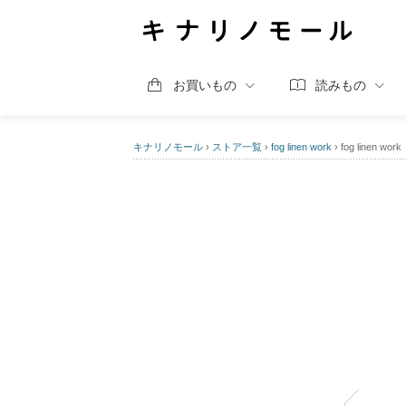
お買いもの
読みもの
キナリノモール
›
ストア一覧
›
fog linen work
›
fog linen