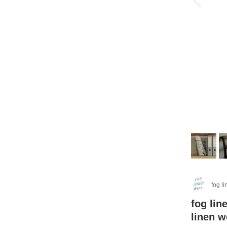
fog l
fog l
line