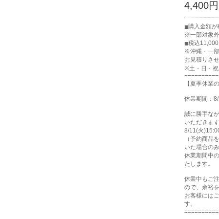
4,400円
購入金額が税
※一部対象
税込11,0
※沖縄・一
お見積りさ
※土・日・
==========
【夏季休業
休業期間：8/
誠に勝手な
いただきま
8/11(火)
（予約商品
いた場合の
休業期間中の
たします。
休業中もご
ので、余裕
お客様には
す。
==========