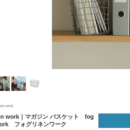
inen work
inen work｜マガジン バスケット fog
n work フォグリネンワーク