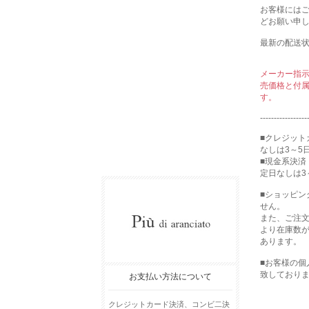
お客様には
どお願い申
最新の配送
メーカー指
売価格と付
す。
-----------------
■クレジット
なしは3～5
■現金系決済
定日なしは3
■ショッピ
せん。
また、ご注
より在庫数
あります。
■お客様の
致しており
お支払い方法について
クレジットカード決済、コンビ二決