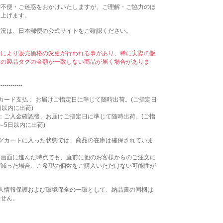
ご不便・ご迷惑をおかけいたしますが、ご理解・ご協力のほ
し上げます。
状況は、日本郵便の公式サイトをご確認ください。
示により販売価格の変更が行われる事があり、稀に実際の販
属の製品タグの金額が一致しない商品が届く場合がありま
------------
カード支払： お届けご指定日に準じて随時出荷。(ご指定日
日以内に出荷)
：ご入金確認後、お届けご指定日に準じて随時出荷。(ご指
～5日以内に出荷)
ングカートに入った状態では、商品の在庫は確保されていま
文画面に進んだ時点でも、直前に他のお客様からのご注文に
が減った場合、ご希望の個数をご購入いただけない可能性が
個人情報保護および環境保全の一環として、納品書の同梱は
ません。