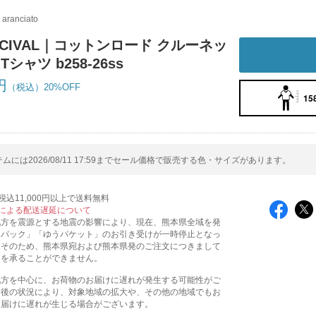
i aranciato
RCIVAL｜コットンロード クルーネッ
Tシャツ b258-26ss
円
20%OFF
15
ムには2026/08/11 17:59までセール価格で販売する色・サイズがあります。
込11,000円以上で送料無料
による配送遅延について
地方を震源とする地震の影響により、現在、熊本県全域を発
うパック」「ゆうパケット」のお引き受けが一時停止となっ
。そのため、熊本県宛および熊本県発のご注文につきまして
送を承ることができません。
地方を中心に、お荷物のお届けに遅れが発生する可能性がご
今後の状況により、対象地域の拡大や、その他の地域でもお
お届けに遅れが生じる場合がございます。