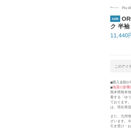
Piu d
O
sale
ク 半袖 
11,440
このアイテ
購入金額が税
地震の影響
熊本県熊本
着する「ゆ
ております
は、現在発
また、九州
ざいます。
引き受け・