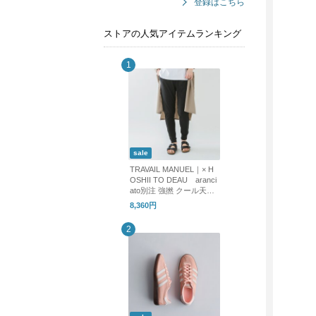
登録はこちら
ストアの人気アイテムランキング
sale
TRAVAIL MANUEL｜× H
OSHII TO DEAU aranci
ato別注 強撚 クール天竺
アンダー ジョッパーズ
8,360円
パンツ 5083-same1-fn