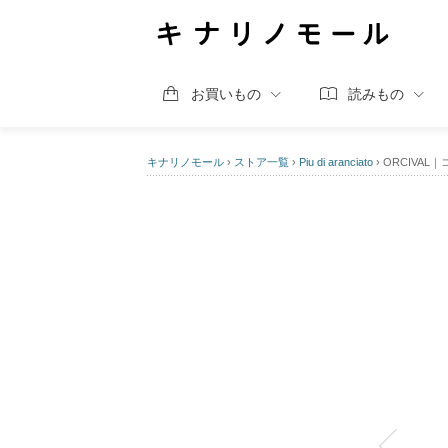
お買いもの
読みもの
キナリノモール
›
ストア一覧
›
Piu di aranciato
›
ORCIVAL