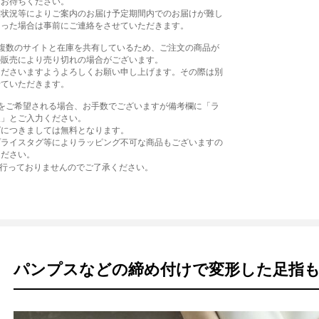
をお待ちください。
産状況等によりご案内のお届け予定期間内でのお届けが難し
まった場合は事前にご連絡をさせていただきます。
、複数のサイトと在庫を共有しているため、ご注文の商品が
の販売により売り切れの場合がございます。
くださいますようよろしくお願い申し上げます。その際は別
せていただきます。
グをご希望される場合、お手数でございますが備考欄に「ラ
望」とご入力ください。
グにつきましては無料となります。
プライスタグ等によりラッピング不可な商品もございますの
ください。
は行っておりませんのでご了承ください。
パンプスなどの締め付けで変形した足指