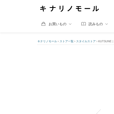
お買いもの
読みもの
キナリノモール
›
ストア一覧
›
スタイルストア
›
KUTSUN