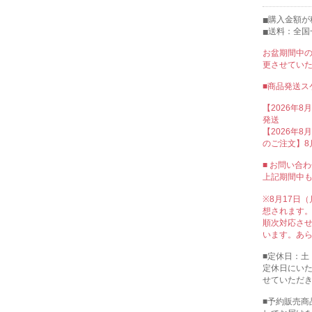
購入金額が税
送料：全国
お盆期間中
更させてい
■商品発送ス
【2026年8
発送
【2026年8月
のご注文】8
■ お問い合
上記期間中
※8月17日
想されます
順次対応さ
います。あ
■定休日：土
定休日にい
せていただ
■予約販売