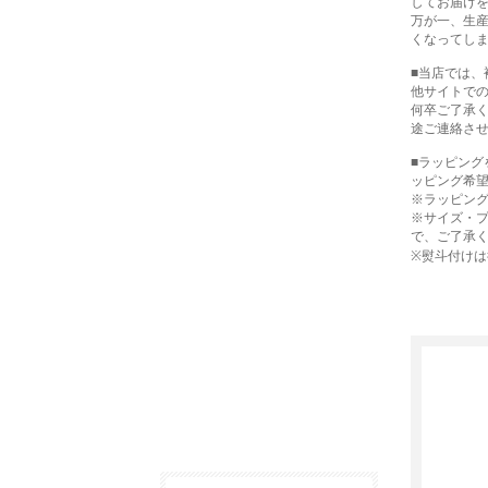
してお届け
万が一、生
くなってし
■当店では
他サイトで
何卒ご了承
途ご連絡さ
■ラッピン
ッピング希
※ラッピン
※サイズ・
で、ご了承
※熨斗付け