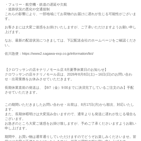
・フェリー・航空機・鉄道の遅延や欠航
・道路状況の悪化や交通規制
これらの影響により、一部地域にてお荷物のお届けに遅れが生じる可能性がございま
す。
お客さまには大変ご迷惑をお掛けいたしますが、ご了承いただけますようお願い申し
上げます。
なお、最新の配送状況につきましては、下記配送会社のホームページをご確認くださ
い。
佐川急便：https://www2.sagawa-exp.co.jp/information/list/
【クロワッサンの店キナリノモール店 8月夏季休業日のお知らせ】
クロワッサンの店キナリノモール店は、2026年8月8日(土)～16日(日)のお問い合わ
せ・出荷業務をお休みさせていただきます。
長期休業直前の発送は、【8/7（金）9:00までに決済完了しているご注文のみ】手配
させていただきます。
この期間いただきましたお問い合わせ・出荷は、8月17日(月)から順次、対応いたし
ます。
また、長期休暇明けは大変混み合いますので、通常よりも発送に遅れが生じる場合も
ございます。
お急ぎのところ大変ご迷惑をお掛け致しますが、予めご了承くださいますようお願い
申し上げます。
期間中、お買い物は通常通りしていただけますのでどうぞお楽しみくださいませ。皆