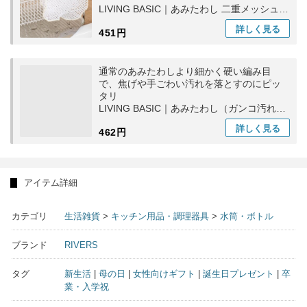
LIVING BASIC｜あみたわし 二重メッシュ
紐付き キッチン用品 洗い物 食器洗い 日本
詳しく
見る
451円
製
通常のあみたわしより細かく硬い編み目
で、焦げや手ごわい汚れを落とすのにピッ
タリ
LIVING BASIC｜あみたわし（ガンコ汚れ
用）台所用日 食器洗い ギフト
詳しく
見る
462円
アイテム詳細
カテゴリ
生活雑貨
>
キッチン用品・調理器具
>
水筒・ボトル
ブランド
RIVERS
タグ
新生活
|
母の日
|
女性向けギフト
|
誕生日プレゼント
|
卒
業・入学祝