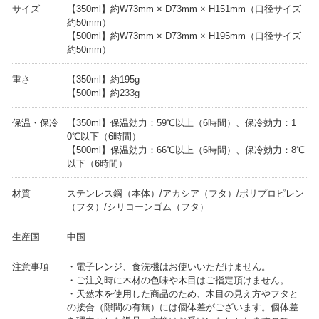
サイズ
【350ml】約W73mm × D73mm × H151mm（口径サイズ
約50mm）
【500ml】約W73mm × D73mm × H195mm（口径サイズ
約50mm）
重さ
【350ml】約195g
【500ml】約233g
保温・保冷
【350ml】保温効力：59℃以上（6時間）、保冷効力：1
0℃以下（6時間）
【500ml】保温効力：66℃以上（6時間）、保冷効力：8℃
以下（6時間）
材質
ステンレス鋼（本体）/アカシア（フタ）/ポリプロピレン
（フタ）/シリコーンゴム（フタ）
生産国
中国
注意事項
・電子レンジ、食洗機はお使いいただけません。
・ご注文時に木材の色味や木目はご指定頂けません。
・天然木を使用した商品のため、木目の見え方やフタと
の接合（隙間の有無）には個体差がございます。個体差