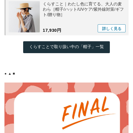
くらすこと｜わたし色に育てる、大人の麦
わら［帽子/ハット/UVケア/紫外線対策/ギフ
ト/贈り物］
詳しく
見る
17,930円
くらすことで取り扱い中の「帽子」一覧
● ▲ ■