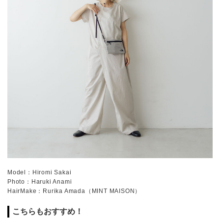
Model：Hiromi Sakai
Photo：Haruki Anami
HairMake：Rurika Amada（MINT MAISON）
こちらもおすすめ！