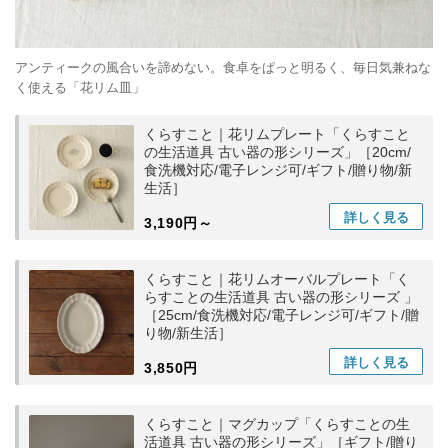
アンティークの風合いを諦めない。食卓をぱっと明るく、毎日気兼ねな
く使える「花リム皿」
くらすこと｜花リムプレート「くらすこと
の生活道具 古い器の形シリーズ」［20cm/
食洗機対応/電子レンジ可/ギフト/贈り物/新
生活］
詳しく
見る
3,190円～
くらすこと｜花リムオーバルプレート「く
らすことの生活道具 古い器の形シリーズ 」
［25cm/食洗機対応/電子レンジ可/ギフト/贈
り物/新生活］
詳しく
見る
3,850円
くらすこと｜マグカップ「くらすことの生
活道具 古い器の形シリーズ」［ギフト/贈り