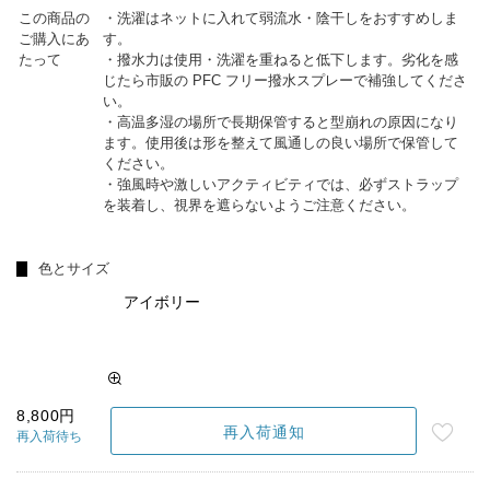
この商品の
・洗濯はネットに入れて弱流水・陰干しをおすすめしま
ご購入にあ
す。
たって
・撥水力は使用・洗濯を重ねると低下します。劣化を感
じたら市販の PFC フリー撥水スプレーで補強してくださ
い。
・高温多湿の場所で長期保管すると型崩れの原因になり
ます。使用後は形を整えて風通しの良い場所で保管して
ください。
・強風時や激しいアクティビティでは、必ずストラップ
を装着し、視界を遮らないようご注意ください。
色とサイズ
アイボリー
8,800円
再入荷通知
再入荷待ち