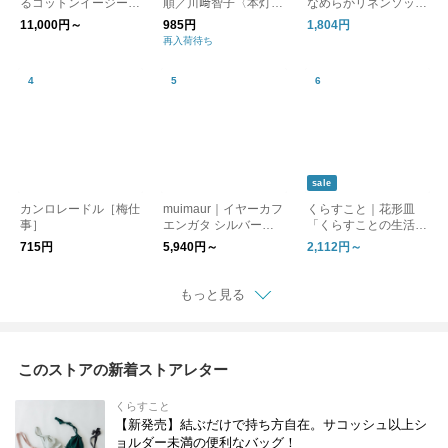
るコットンイージーパ
順／川﨑智子〈本灯社
なめらかリネンソック
ンツ
の本〉
ス［ギフト/贈り物］
11,000円～
985円
1,804円
再入荷待ち
sale
カンロレードル［梅仕
muimaur｜イヤーカフ
くらすこと｜花形皿
事］
エンガタ シルバー
「くらすことの生活道
［ギフト/贈り物］
具 古い器の形シリー
715円
5,940円～
2,112円～
ズ」 ［ 15cm / 18cm
］
もっと見る
このストアの新着ストアレター
くらすこと
【新発売】結ぶだけで持ち方自在。サコッシュ以上シ
ョルダー未満の便利なバッグ！