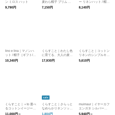
ン ミロス ハット
麦わら帽子 ブリム お
ー リネンハット / 帽子
とな用［UVケア/紫外
［UVケア/紫外線対
9,790円
7,150円
8,140円
線対策］
策］
lino e lina｜マノンハ
くらすこと｜わたし色
くらすこと｜コットン
ット / 帽子［ギフト/贈
に育てる、大人の麦わ
リネンのシンプルキャ
り物/UVケア/紫外線対
ら［帽子/ハット/UVケ
ップ［UVケア/紫外線
10,340円
17,930円
5,610円
策］
ア/紫外線対策/ギフト/
対策］
贈り物］
sale
くらすこと｜＋to 選べ
くらすこと｜さらっと
muimaur｜イヤーカフ
るコットンイージーパ
なめらかリネンソック
エンガタ シルバー
ンツ
ス［ギフト/贈り物］
［ギフト/贈り物］
11,000円～
1,804円
5,940円～