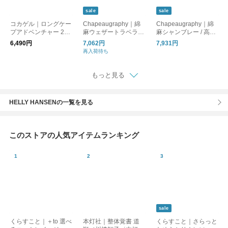
sale
sale
コカゲル｜ロングケー
Chapeaugraphy｜綿
Chapeaugraphy｜綿
プアドベンチャー 2w
麻ウェザートラベラー
麻シャンブレー / 高密
ay ネックシェード付
ハット 00142o
度織綿麻 チューリッ
6,490円
7,062円
7,931円
き ネックガード フェ
プハット 帽子 00105o
再入荷待ち
イスカバー 日除け つ
ば広 首まで隠れる cc2
s800
もっと見る
HELLY HANSENの一覧を見る
このストアの人気アイテムランキング
sale
くらすこと｜＋to 選べ
本灯社｜整体覚書 道
くらすこと｜さらっと