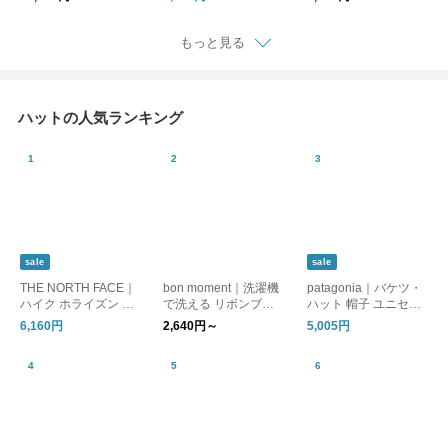
もっと見る
ハットの人気ランキング
sale
sale
THE NORTH FACE｜
bon moment｜洗濯機
patagonia｜バケツ・
ハイク ホライズン ハ
で洗える リボンブレ
ハット 帽子 ユニセッ
ット 帽子 HIKE Horizo
ードハット紫外線9
クス Bucket Hat 3359
6,160円
2,640円～
5,005円
n Hat nn02646
9％カット 帽子
5 パタゴニア