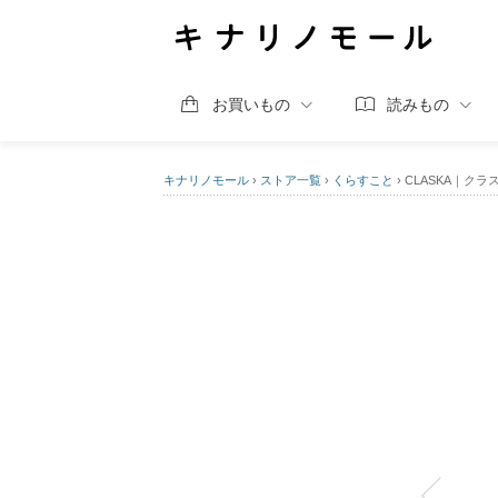
お買いもの
読みもの
キナリノモール
›
ストア一覧
›
くらすこと
›
CLASKA｜ク