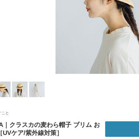
すこと
KA｜クラスカの麦わら帽子 ブリム お
［UVケア/紫外線対策］