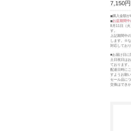
7,150円
購入金額が税
お盆期間中
8月11日（
す。
上記期間中の
します。※
対応してお
■お届け日に
土日祝日は
ております
配達日時に
すようお願
セール品に
交換はでき