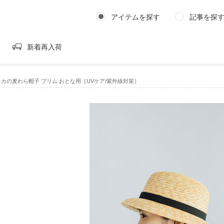
アイテムを探す
記事を探
新着再入荷
ラスカの麦わら帽子 ブリム おとな用［UVケア/紫外線対策］