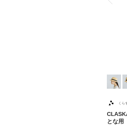
くら
CLAS
とな用