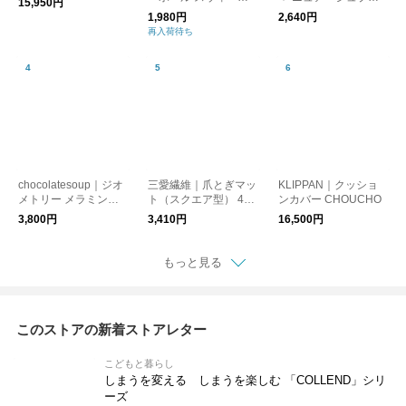
15,950円
ドリーム
ス ディスペンサー 48
1,980円
2,640円
0ml
再入荷待ち
chocolatesoup｜ジオ
三愛繊維｜爪とぎマッ
KLIPPAN｜クッショ
メトリー メラミンテ
ト（スクエア型） 47×
ンカバー CHOUCHO
ーブルウエアセット
60cm
3,800円
3,410円
16,500円
食器セット【出産祝
い】
もっと見る
このストアの新着ストアレター
こどもと暮らし
しまうを変える しまうを楽しむ 「COLLEND」シリ
ーズ