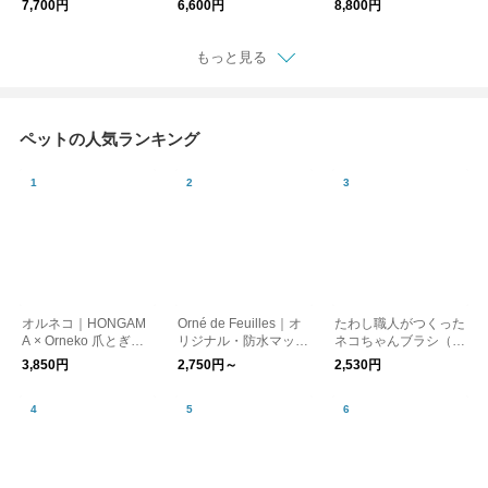
7,700円
6,600円
8,800円
もっと見る
ペットの人気ランキング
オルネコ｜HONGAM
Orné de Feuilles｜オ
たわし職人がつくった
A × Orneko 爪とぎネ
リジナル・防水マット
ネコちゃんブラシ（猫
コハウス
／チェック
用たわし）／北山正積
3,850円
2,750円～
2,530円
商店