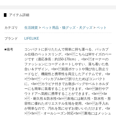
アイテム詳細
カテゴリ
生活雑貨
>
ペット用品・猫グッズ・犬グッズ
>
ペット
ブランド
LIFELIKE
■備考
コンパクトに折りたたんで簡単に持ち運べる、パッカブ
ル仕様のペットスリング。<br> こちらはMサイズのペー
ジです（適応身長：約150-170cm）。<br> オーナーの
ファッションにコーディネートしやすい、落ち着いた色
合い＆デザイン。<br> 前面ポケットや飛び出し防止リ
ードなど、機能性と携帯性を両立したアイテムです。<br
> <br> ・パッカブルbr> 折りたためばコンパクト
に。<br> カラビナ付きでお散歩バッグやベルトホルダ
ーにも簡単に装着することができます。<br> 旅行やア
ウトドアへ気軽に携帯することができます。<br> <br
> ・耐久性＆防水性<br> 表地には耐久性・防水性・形
容性に優れたポリエステル生地を使用。<br> お手入れ
が簡単なので、汚れを気にせずお使いいただけます。<br
> <br> ・オールシーズン対応<br> 裏地にはメッシュ