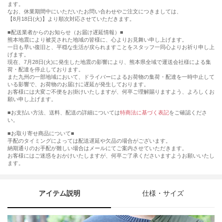
ます。
なお、休業期間中にいただいたお問い合わせやご注文につきましては、
【8月18日(火)】より順次対応させていただきます。
■配送業者からのお知らせ（お届け遅延情報）■
熊本地震により被災された地域の皆様に、心よりお見舞い申し上げます。
一日も早い復旧と、平穏な生活が戻られますことをスタッフ一同心よりお祈り申し上
げます。
現在、7月28日(火)に発生した地震の影響により、熊本県全域で運送会社様による集
荷・配達を停止しております。
また九州の一部地域において、ドライバーによるお荷物の集荷・配達を一時中止して
いる影響で、お荷物のお届けに遅延が発生しております。
お客様には大変ご不便をお掛けいたしますが、何卒ご理解賜りますよう、よろしくお
願い申し上げます。
■お支払い方法、送料、配送の詳細については
特商法に基づく表記
をご確認くださ
い。
■お取り寄せ商品について■
手配のタイミングによっては配送遅延や欠品の場合がございます。
納期通りのお手配が難しい場合はメールにてご案内させていただきます。
お客様にはご迷惑をおかけいたしますが、何卒ご了承くださいますようお願いいたし
ます。
アイテム説明
仕様・サイズ