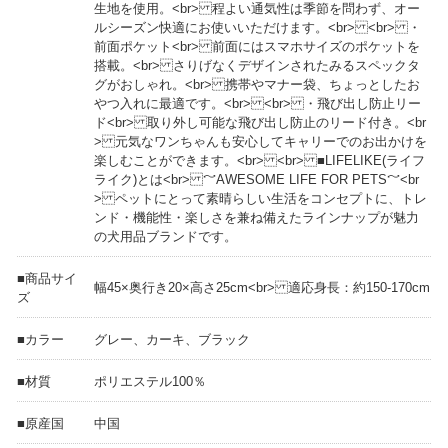
生地を使用。<br> 程よい通気性は季節を問わず、オー
ルシーズン快適にお使いいただけます。<br> <br> ・
前面ポケット<br> 前面にはスマホサイズのポケットを
搭載。<br> さりげなくデザインされたみるスペックタ
グがおしゃれ。<br> 携帯やマナー袋、ちょっとしたお
やつ入れに最適です。<br> <br> ・飛び出し防止リー
ド<br> 取り外し可能な飛び出し防止のリード付き。<br
> 元気なワンちゃんも安心してキャリーでのお出かけを
楽しむことができます。<br> <br> ■LIFELIKE(ライフ
ライク)とは<br> ～AWESOME LIFE FOR PETS～<br
> ペットにとって素晴らしい生活をコンセプトに、トレ
ンド・機能性・楽しさを兼ね備えたラインナップが魅力
の犬用品ブランドです。
■商品サイ
幅45×奥行き20×高さ25cm<br> 適応身長：約150-170cm
ズ
■カラー
グレー、カーキ、ブラック
■材質
ポリエステル100％
■原産国
中国