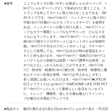
■備考
ミニマムサイズが使いやすいお散歩ショルダーバッグ。<
br> ショルダーバッグとして斜めがけに使うことも、ス
トラップを外してカートに取り付けることもできる、2W
AYタイプです。<br> <br> ・ペットカートに取り付け
可能<br> 付属のベルクロ（マジックテープ）を使用す
れば、ペットカートへの取り付けも楽々。<br> ベーシ
ックなカラー展開とシンプルなデザインが、どんなスタ
イルにもマッチします。<br> <br> ・ペットボトル収
納<br> 両サイドのポケットにはペットボトルが収納可
能。<br> マチ付きのフロントポケットは、マナーポー
チとして使用しても。<br> お出かけ時の必需品をスッ
キリと持ち歩けます。<br> <br> ・収納力◎<br> コ
ンパクトながら収納力は抜群！<br> 携帯やお財布、お
やつなどもしっかり入れることができます。<br> <br
> ・防水性・軽量性<br> 耐久性・防水性・軽量性に優
れたナイロン生地を使用。<br> お手入れもしやすく、
長く清潔にお使いいただけます。<br> <br> ■LIFELIK
E(ライフライク)とは<br> ～AWESOME LIFE FOR PET
S～<br> ペットにとって素晴らしい生活をコンセプト
に、トレンド・機能性・楽しさを兼ね備えたラインナッ
プが魅力の犬用品ブランドです。
■商品サイ
幅15×奥行き12×高さ22cm<br> ショルダー長さ：70-120