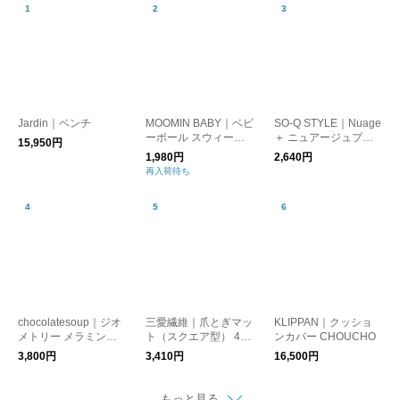
Jardin｜ベンチ
MOOMIN BABY｜ベビ
SO-Q STYLE｜Nuage
ーボール スウィート
＋ ニュアージュプラ
15,950円
ドリーム
ス ディスペンサー 48
1,980円
2,640円
0ml
再入荷待ち
chocolatesoup｜ジオ
三愛繊維｜爪とぎマッ
KLIPPAN｜クッショ
メトリー メラミンテ
ト（スクエア型） 47×
ンカバー CHOUCHO
ーブルウエアセット
60cm
3,800円
3,410円
16,500円
食器セット【出産祝
い】
もっと見る