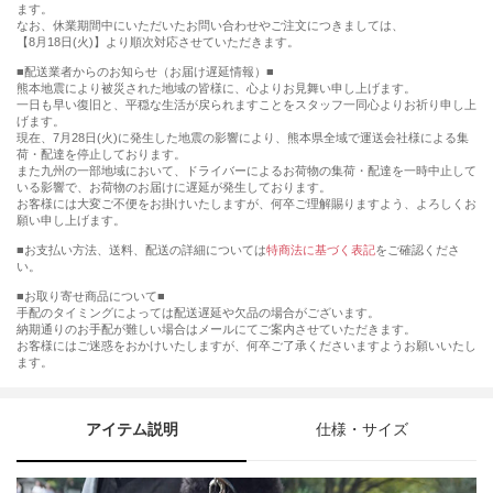
ます。
なお、休業期間中にいただいたお問い合わせやご注文につきましては、
【8月18日(火)】より順次対応させていただきます。
■配送業者からのお知らせ（お届け遅延情報）■
熊本地震により被災された地域の皆様に、心よりお見舞い申し上げます。
一日も早い復旧と、平穏な生活が戻られますことをスタッフ一同心よりお祈り申し上
げます。
現在、7月28日(火)に発生した地震の影響により、熊本県全域で運送会社様による集
荷・配達を停止しております。
また九州の一部地域において、ドライバーによるお荷物の集荷・配達を一時中止して
いる影響で、お荷物のお届けに遅延が発生しております。
お客様には大変ご不便をお掛けいたしますが、何卒ご理解賜りますよう、よろしくお
願い申し上げます。
■お支払い方法、送料、配送の詳細については
特商法に基づく表記
をご確認くださ
い。
■お取り寄せ商品について■
手配のタイミングによっては配送遅延や欠品の場合がございます。
納期通りのお手配が難しい場合はメールにてご案内させていただきます。
お客様にはご迷惑をおかけいたしますが、何卒ご了承くださいますようお願いいたし
ます。
アイテム説明
仕様・サイズ