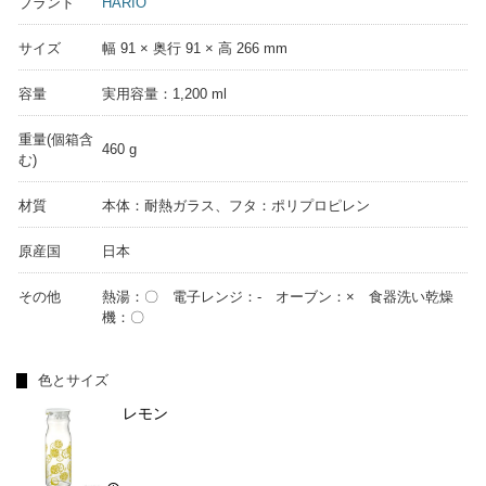
ブランド
HARIO
サイズ
幅 91 × 奥行 91 × 高 266 mm
容量
実用容量：1,200 ml
重量(個箱含
460 g
む)
材質
本体：耐熱ガラス、フタ：ポリプロピレン
原産国
日本
その他
熱湯：〇 電子レンジ：- オーブン：× 食器洗い乾燥
機：〇
色とサイズ
レモン