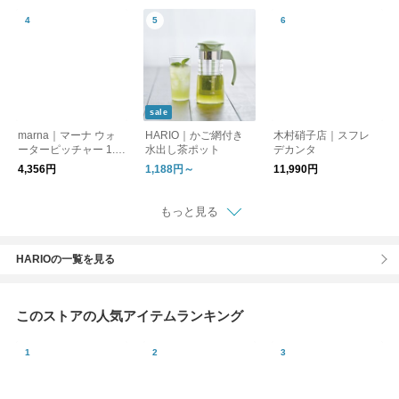
sale
marna｜マーナ ウォ
HARIO｜かご網付き
木村硝子店｜スフレ
ーターピッチャー 1.0
水出し茶ポット
デカンタ
L／MARNA 麦茶ポッ
4,356円
1,188円～
11,990円
ト 水出しコーヒーポ
ット 2個セット
もっと見る
HARIOの一覧を見る
このストアの人気アイテムランキング