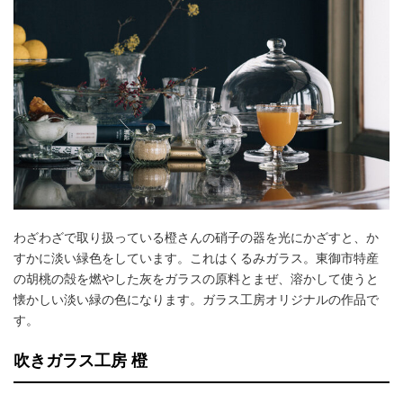
わざわざで取り扱っている橙さんの硝子の器を光にかざすと、か
すかに淡い緑色をしています。これはくるみガラス。東御市特産
の胡桃の殻を燃やした灰をガラスの原料とまぜ、溶かして使うと
懐かしい淡い緑の色になります。ガラス工房オリジナルの作品で
す。
吹きガラス工房 橙