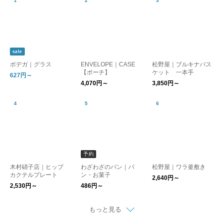
sale
ボデガ｜グラス
ENVELOPE｜CASE
松野屋｜ブルキナバス
【ポーチ】
ケット 一本手
627円～
4,070円～
3,850円～
予約
木村硝子店｜ヒップ
わざわざのパン｜パ
松野屋｜ワラ釜敷き
カクテルプレート
ン・お菓子
2,640円～
2,530円～
486円～
もっと見る