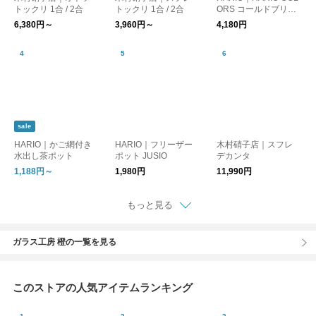
トックリ 1合 / 2合
トックリ 1合 / 2合
ORS コールドブリュ
ーピッチャー
6,380円～
3,960円～
4,180円
sale
HARIO｜かご網付き
HARIO｜フリーザー
木村硝子店｜スフレ
水出し茶ポット
ポット JUSIO
デカンタ
1,188円～
1,980円
11,990円
もっと見る
ガラス工房 橙の一覧を見る
このストアの人気アイテムランキング