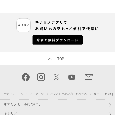
TOP
キナリノモール
ストア一覧
パンと日用品の店 わざわざ
ガラス工房 橙
キナリノモールについて
キナリノ