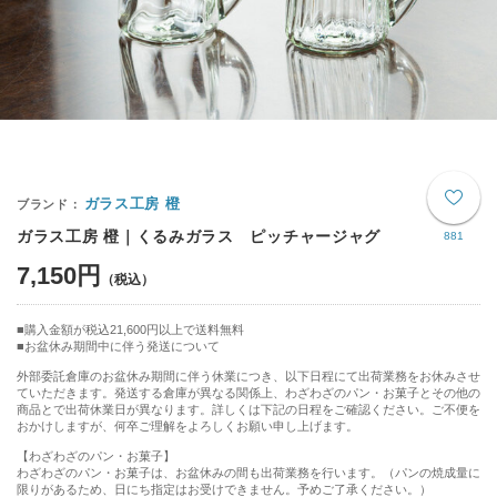
ガラス工房 橙
ガラス工房 橙｜くるみガラス ピッチャージャグ
881
7,150円
購入金額が税込21,600円以上で送料無料
お盆休み期間中に伴う発送について
外部委託倉庫のお盆休み期間に伴う休業につき、以下日程にて出荷業務をお休みさせ
ていただきます。発送する倉庫が異なる関係上、わざわざのパン・お菓子とその他の
商品とで出荷休業日が異なります。詳しくは下記の日程をご確認ください。ご不便を
おかけしますが、何卒ご理解をよろしくお願い申し上げます。
【わざわざのパン・お菓子】
わざわざのパン・お菓子は、お盆休みの間も出荷業務を行います。（パンの焼成量に
限りがあるため、日にち指定はお受けできません。予めご了承ください。）