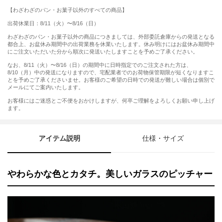
【わざわざのパン・お菓子以外のすべての商品】
出荷休業日：8/11（火）〜8/16（日）
わざわざのパン・お菓子以外の商品につきましては、外部委託倉庫からの発送となる
都合上、お盆休み期間中の出荷業務を休業いたします。休み明けにはお盆休み期間中
にご注文いただいた分から順次に発送いたしますことを予めご了承ください。
なお、8/11（火）〜8/16（日）の期間中に日時指定でのご注文された方は、
8/10（月）中の発送になりますので、宅配業者でのお荷物保管期限が短くなりますこ
とを予めご了承くださいませ。お客様のご希望の日時での発送が難しい場合は個別で
メールにてご案内いたします。
お客様にはご迷惑とご不便をおかけしますが、何卒ご理解をよろしくお願い申し上げ
ます。
アイテム説明
仕様・サイズ
やわらかな色とカタチ。美しいガラスのピッチャー