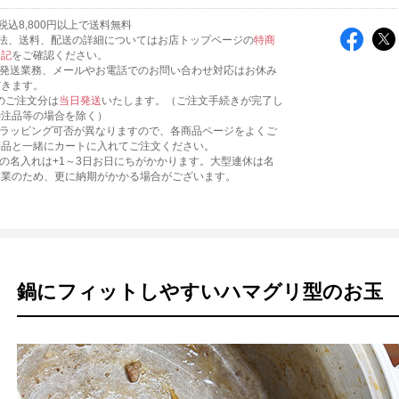
税込8,800円以上で送料無料
法、送料、配送の詳細についてはお店トップページの
特商
表記
をご確認ください。
、発送業務、メールやお電話でのお問い合わせ対応はお休み
だきます。
までのご注文分は
当日発送
いたします。（ご注文手続きが完了し
特注品等の場合を除く）
にラッピング可否が異なりますので、各商品ページをよくご
商品と一緒にカートに入れてご注文ください。
への名入れは+1～3日お日にちがかかります。大型連休は名
休業のため、更に納期がかかる場合がございます。
鍋にフィットしやすいハマグリ型のお玉