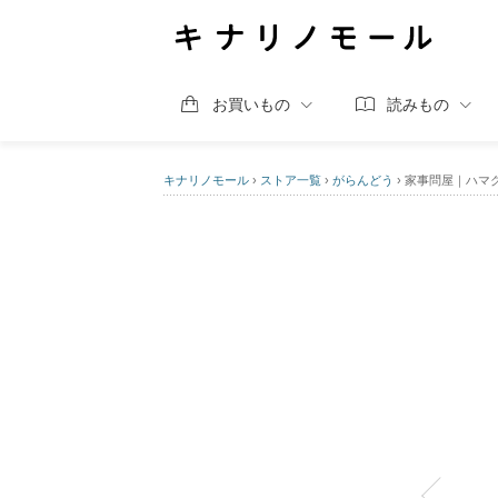
お買いもの
読みもの
キナリノモール
›
ストア一覧
›
がらんどう
›
家事問屋｜ハマグ