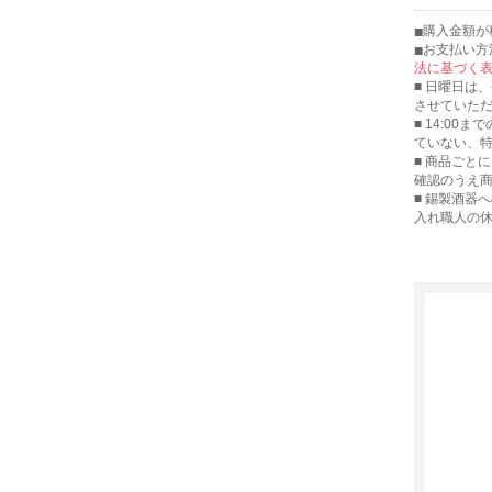
購入金額が
お支払い方
法に基づく
■ 日曜日は
させていた
■ 14:00
ていない、
■ 商品ごと
確認のうえ
■ 錫製酒器
入れ職人の