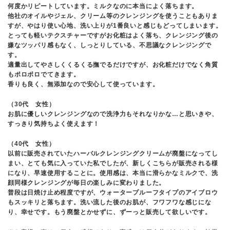
何度かリピートしています。ミルクなのに本当によく落ちます。
他社のオイルやジェル、クリーム等のクレンジングを使うこともありま
すが、やはり使い心地、洗い上りが1番良いと感じもどってしまいます。
とっても軽いテクスチャーですがお化粧はよく落ち、クレンジング後の
嫌なツッパリ感もなく、しっとりしている、不思議なクレンジングで
す。
適量出してやさしくくるくる撫でるだけですが、お化粧だけでなく角質
もポロポロでてきます。
香りも良く、無添加なので安心して使っています。
（30代 女性）
お肌に優しいクレンジングなので洗浄力もそれなりかな…と思いきや、
すっきり気持ちよく使えます！
（40代 女性）
以前に販売されていたハーバルクレンジングクリームが廃盤になってし
まい、とても気に入っていた私でしたが、新しくこちらが販売される様
になり、早速使用することに。使用感は、本当に滑らかなミルクで、洗
顔同様クレンジングが毎日の楽しみに変わりました。
普段は日焼け止め程度ですが、ウォータープルーフタイプのアイブロウ
もスッキリと落ちます。洗い流した後のお肌が、フワフワな感じにな
り、幸せです。もう廃盤とかせずに、ずーっと販売して欲しいです。