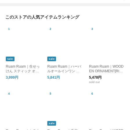
このストアの人気アイテムランキング
sale
sale
Ruam Ruam｜生せっ
Ruam Ruam｜ハーバ
Ruam Ruam｜WOOD
けん スティック オリ
ルオールインワン ダ
EN ORNAMENT[Ring]
ジナル 2本セット｜su
ブルエッセンス
｜ウッドオーナメント
3,999円
5,841円
5,478円
stainable outlet
sold out
sale