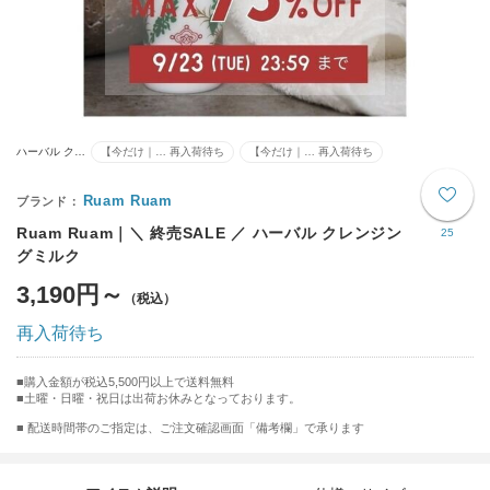
ハーバル ク…
【今だけ｜… 再入荷待ち
【今だけ｜… 再入荷待ち
Ruam Ruam
Ruam Ruam｜＼ 終売SALE ／ ハーバル クレンジン
25
グミルク
3,190円～
再入荷待ち
購入金額が税込5,500円以上で送料無料
土曜・日曜・祝日は出荷お休みとなっております。
■ 配送時間帯のご指定は、ご注文確認画面「備考欄」で承ります