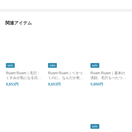
関連アイテム
sale
sale
sale
Ruam Ruam｜毛穴・
Ruam Ruam｜ベタつ
Ruam Ruam｜基本の
くすみが気になる日
くのに、なんだか乾く
洗顔、毛穴もべたつき
に。落とす×うるおす
肌に。落とす×うるお
もスッキリ。｜SUMM
9,653円
9,653円
5,900円
基本セット。
す基本セット
ER SALE
sale