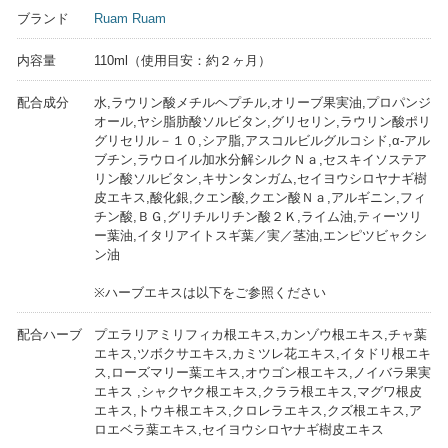
ブランド
Ruam Ruam
内容量
110ml（使用目安：約２ヶ月）
配合成分
水,ラウリン酸メチルヘプチル,オリーブ果実油,プロパンジ
オール,ヤシ脂肪酸ソルビタン,グリセリン,ラウリン酸ポリ
グリセリル－１０,シア脂,アスコルビルグルコシド,α-アル
ブチン,ラウロイル加水分解シルクＮａ,セスキイソステア
リン酸ソルビタン,キサンタンガム,セイヨウシロヤナギ樹
皮エキス,酸化銀,クエン酸,クエン酸Ｎａ,アルギニン,フィ
チン酸,ＢＧ,グリチルリチン酸２Ｋ,ライム油,ティーツリ
ー葉油,イタリアイトスギ葉／実／茎油,エンピツビャクシ
ン油
※ハーブエキスは以下をご参照ください
配合ハーブ
プエラリアミリフィカ根エキス,カンゾウ根エキス,チャ葉
エキス,ツボクサエキス,カミツレ花エキス,イタドリ根エキ
ス,ローズマリー葉エキス,オウゴン根エキス,ノイバラ果実
エキス ,シャクヤク根エキス,クララ根エキス,マグワ根皮
エキス,トウキ根エキス,クロレラエキス,クズ根エキス,ア
ロエベラ葉エキス,セイヨウシロヤナギ樹皮エキス