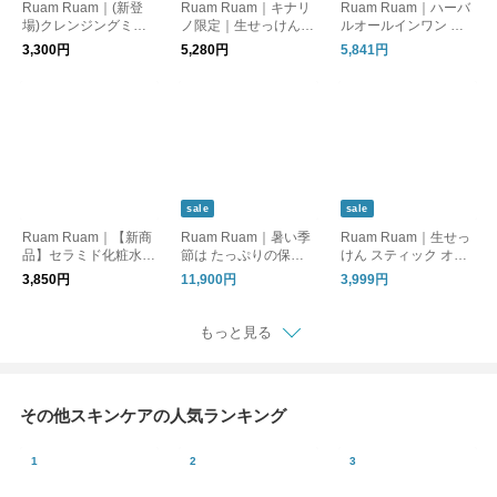
Ruam Ruam｜(新登
Ruam Ruam｜キナリ
Ruam Ruam｜ハーバ
場)クレンジングミル
ノ限定｜生せっけん
ルオールインワン ダ
ク
素焼きポットセット
ブルエッセンス
3,300円
5,280円
5,841円
sale
sale
Ruam Ruam｜【新商
Ruam Ruam｜暑い季
Ruam Ruam｜生せっ
品】セラミド化粧水
節は たっぷりの保湿
けん スティック オリ
モイストプラスローシ
を、簡単に。オールイ
ジナル 2本セット｜su
3,850円
11,900円
3,999円
ョン
ンワン美容乳液｜SU
stainable outlet
MMER SALE
もっと見る
その他スキンケアの人気ランキング