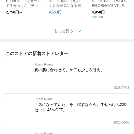
Ruam Ruam｜セラミ
Ruam Ruam｜毛穴・
Ruam Ruam｜WOOD
ド生せっけん（チュー
くすみが気になる日
EN ORNAMENT[LEA
ブ）
に。落とす×うるおす
F]｜ウッドオーナメン
2,750円～
9,653円
4,950円
基本セット。
ト
sold out
もっと見る
このストアの新着ストアレター
Ruam Ruam
夏の肌に合わせて、ケアも少し衣替え。
2026/07/16
Ruam Ruam
「気になっていた」を、試すなら今。生せっけん2本
セット 48％OFF。
2026/06/05
Ruam Ruam