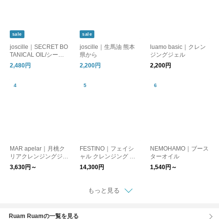
sale
sale
joscille｜SECRET BO
joscille｜生馬油 熊本
luamo basic｜クレン
TANICAL OIL/シーク
県から
ジングジェル
レットボタニカルオイ
2,480円
2,200円
2,200円
ル
MAR apelar｜月桃ク
FESTINO｜フェイシ
NEMOHAMO｜ブース
リアクレンジングジェ
ャル クレンジング ナ
ターオイル
ル
ノスチーマー
3,630円～
14,300円
1,540円～
もっと見る
Ruam Ruamの一覧を見る