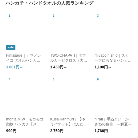
ハンカチ・ハンドタオルの人気ランキング
sale
Finissage｜カマノレ
TWO CHAPATI｜ダブ
miyaco nishio｜スカ
イコ タオルハンカチ
ルガーゼクロス（大判
ーフにもなるハンカチ
「ねこの暮らし。」
ハンカチ）【プレゼン
【日焼け対策】【はん
1,001円～
1,430円～
1,100円～
[ゆうパケット対応] ギ
ト】【バレンタイン】
かち】【プレゼント】
フト
【新生活】
morita MiW モコモコ
Kusa Kanmuri｜【ゆ
hirali｜手ぬぐい か
動物 ハンカチ【メー
うパケット】ばんだ
さねの色目 ～解夏～
ル便可】
な ハンカチ はんか
990円
2,750円
1,760円
ち スカーフ プレゼ