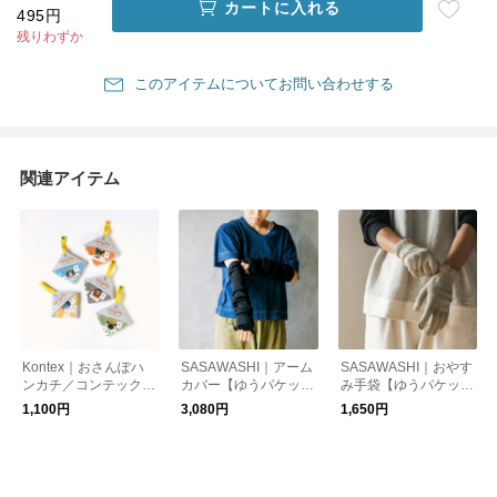
カートに入れる
495円
残りわずか
このアイテムについてお問い合わせする
関連アイテム
Kontex｜おさんぽハ
SASAWASHI｜アーム
SASAWASHI｜おやす
ンカチ／コンテックス
カバー【ゆうパケット
み手袋【ゆうパケット
【ゆうパケット対応】
対応】
対応】／温活
1,100円
3,080円
1,650円