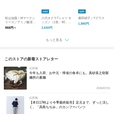
sale
sale
松山油脂｜Mマークシ
八代オクラTシャツ キ
廣田硝子｜Yグラス
リーズ／アミノ酸浸透
ッズ／（1色・90、11
1,980円
水
0）／勝手に日高町の
968円～
2,640円
おみやげシリーズ【ゆ
うパケット対応】
もっと見る
このストアの新着ストアレター
伝所鳩
今年も入荷、お中元・帰省の食卓にも。真砂喜之助製
麺所の素麺
2026/07/31
伝所鳩
【本日17時より今季最終販売】足元まで、ずっと涼し
く。「高島ちぢみ」のカンフーパンツ