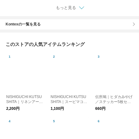
ント ギフト ピア
ノ 鳥 チューリッ
もっと見る
プ 花 メール便
Kontexの一覧を見る
このストアの人気アイテムランキング
NISHIGUCHI KUTSU
NISHIGUCHI KUTSU
伝所鳩｜ヒダカみやげ
SHITA｜リネンアーム
SHITA｜スーピマコッ
／ステッカー5枚セッ
カバー NK0112【ゆう
トンソックス ME0105
ト／勝手に日高町のお
2,200円
1,100円
660円
パケット対応】
／memeri【ゆうパケ
みやげシリーズ【ゆう
ット対応】
パケット対応】