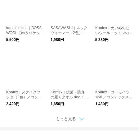
tamaki niime｜BOSS
SASAWASHI｜ネック
Kontex｜ぬいめのな
WOOL【ゆうパケット
ウォーマー（2色）
いウールコットンのは
対応】
【ゆうパケット対応】
らまきパンツ／コンテ
5,500円
1,980円
5,280円
／温活
ックス／温活
Kontex｜ヌクイクツ
Kontex｜抗菌・防臭
Kontex｜コドモハラ
シタ（3色）／コンテ
の履くタオル deo／コ
マキ／コンテックス
ックス／温活
ンテックス【ゆうパケ
【ゆうパケット対応】
2,420円
1,650円
1,430円
ット対応】
もっと見る