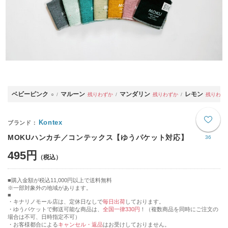
ベビーピンク
マルーン
マンダリン
レモン
○
残りわずか
残りわずか
残りわず
Kontex
MOKUハンカチ／コンテックス【ゆうパケット対応】
36
495円
購入金額が税込11,000円以上で送料無料
※一部対象外の地域があります。
・キナリノモール店は、定休日なしで
毎日出荷
しております。
・ゆうパケットで郵送可能な商品は、
全国一律330円
！（複数商品を同時にご注文の
場合は不可、日時指定不可）
・お客様都合による
キャンセル・返品
はお受けしておりません。