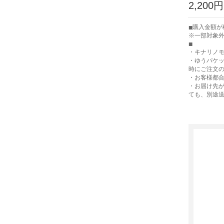
2,200円
購入金額が税
※一部対象
・キナリノ
・ゆうパケ
時にご注文
・お客様都
・お届け先
ても、別途