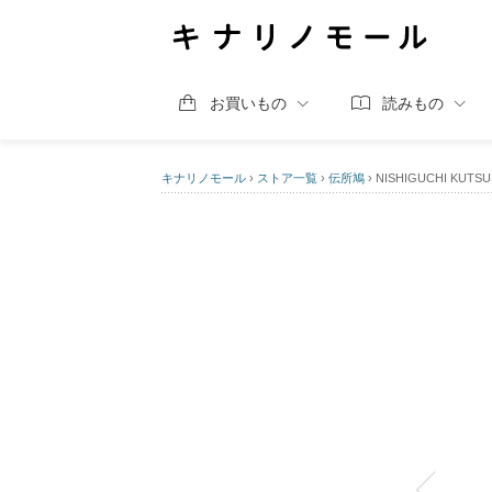
お買いもの
読みもの
キナリノモール
›
ストア一覧
›
伝所鳩
›
NISHIGUCHI K