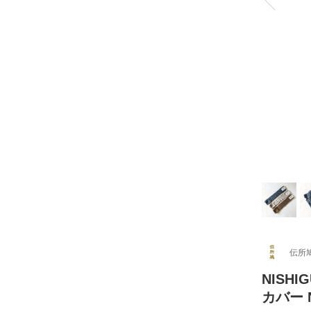
伝所
NISHI
カバー 