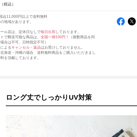
込11,000円以上で送料無料
外の地域があります。
モール店は、定休日なしで
毎日出荷
しております。
ットで郵送可能な商品は、
全国一律330円
！（複数商品を同
の場合は不可、日時指定不可）
合による
キャンセル・返品
はお受けしておりません。
が北海道・沖縄の場合、送料無料商品をご購入いただきまし
送料を頂戴しております。
ロング丈でしっかりUV対策