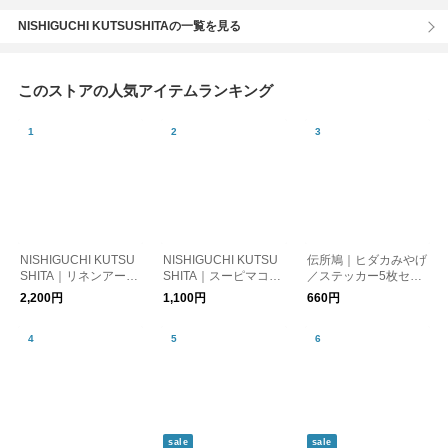
NISHIGUCHI KUTSUSHITAの一覧を見る
このストアの人気アイテムランキング
NISHIGUCHI KUTSU
NISHIGUCHI KUTSU
伝所鳩｜ヒダカみやげ
SHITA｜リネンアーム
SHITA｜スーピマコッ
／ステッカー5枚セッ
カバー NK0112【ゆう
トンソックス ME0105
ト／勝手に日高町のお
2,200円
1,100円
660円
パケット対応】
／memeri【ゆうパケ
みやげシリーズ【ゆう
ット対応】
パケット対応】
sale
sale