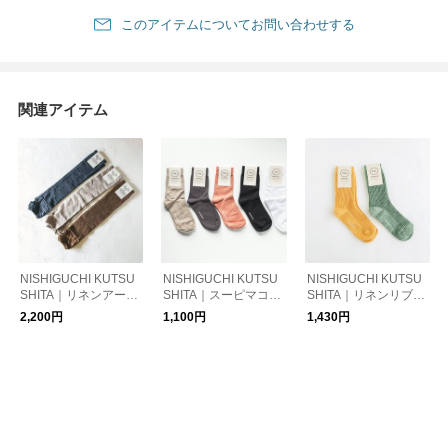
このアイテムについてお問い合わせする
関連アイテム
NISHIGUCHI KUTSU
NISHIGUCHI KUTSU
NISHIGUCHI KUTSU
SHITA｜リネンアーム
SHITA｜スーピマコッ
SHITA｜リネンリブソ
カバー NK0112【ゆう
トンソックス ME0105
ックス ME0102／me
2,200円
1,100円
1,430円
パケット対応】
／memeri【ゆうパケ
meri【ゆうパケット対
ット対応】
応】