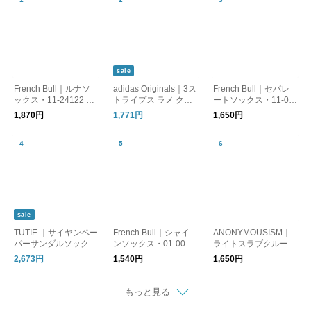
sale
French Bull｜ルナソ
adidas Originals｜3ス
French Bull｜セパレ
ックス・11-24122 リ
トライプス ラメ クル
ートソックス・11-09
ネン
ーソックス 靴下 2足セ
221
1,870円
1,771円
1,650円
ット 3 STRIPES GLIT
TER CREW SOCKS 2
PAIRS ka985
sale
TUTIE.｜サイヤンペー
French Bull｜シャイ
ANONYMOUSISM｜
パーサンダルソック
ンソックス・01-0071
ライトスラブクルーソ
ス/美濃和紙・日差し
リネン
ックス 靴下 1679000
2,673円
1,540円
1,650円
対策・UV対策 ・ギフ
0
ト・日本製
もっと見る