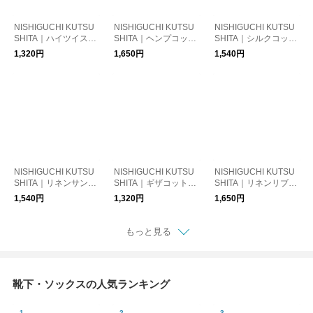
NISHIGUCHI KUTSU
NISHIGUCHI KUTSU
NISHIGUCHI KUTSU
SHITA｜ハイツイスト
SHITA｜ヘンプコット
SHITA｜シルクコット
コットンフットカバー
ンリブソックス NK01
ン天竺ソックス NK01
1,320円
1,650円
1,540円
NK0301【ゆうパケッ
05【ゆうパケット対
04【ゆうパケット対
ト対応】
応】
応】
NISHIGUCHI KUTSU
NISHIGUCHI KUTSU
NISHIGUCHI KUTSU
SHITA｜リネンサンダ
SHITA｜ギザコットン
SHITA｜リネンリブソ
ルソックス ME0128／
ヘリンボーンソックス
ックス NK0202【ゆう
1,540円
1,320円
1,650円
memeri【ゆうパケッ
ME0107／memeri
パケット対応】
ト対応】
【ゆうパケット対応】
もっと見る
靴下・ソックスの人気ランキング