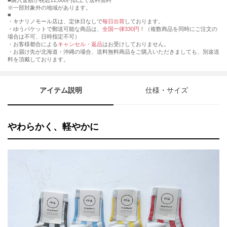
購入金額が税込11,000円以上で送料無料
※一部対象外の地域があります。
・キナリノモール店は、定休日なしで
毎日出荷
しております。
・ゆうパケットで郵送可能な商品は、
全国一律330円
！（複数商品を同時にご注文の
場合は不可、日時指定不可）
・お客様都合による
キャンセル・返品
はお受けしておりません。
・お届け先が北海道・沖縄の場合、送料無料商品をご購入いただきましても、別途送
料を頂戴しております。
アイテム説明
仕様・サイズ
やわらかく、軽やかに