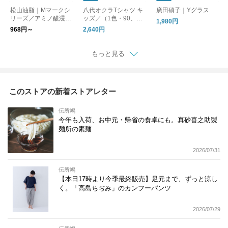
松山油脂｜Mマークシ
八代オクラTシャツ キ
廣田硝子｜Yグラス
リーズ／アミノ酸浸透
ッズ／（1色・90、11
1,980円
水
0）／勝手に日高町の
968円～
2,640円
おみやげシリーズ【ゆ
うパケット対応】
もっと見る
このストアの新着ストアレター
伝所鳩
今年も入荷、お中元・帰省の食卓にも。真砂喜之助製
麺所の素麺
2026/07/31
伝所鳩
【本日17時より今季最終販売】足元まで、ずっと涼し
く。「高島ちぢみ」のカンフーパンツ
2026/07/29