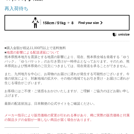
再入荷待ち
158cm / 51kg
8
Find your size
購入金額が税込11,000円以上で送料無料
地震の影響による配送遅延について
熊本県熊本地方を震源とする地震の影響により、現在、熊本県全域を発着する「ゆう
パック」「ゆうパケット」のお引き受けが一時停止となっております。そのため、熊
本県宛および熊本県発のご注文につきましては、現在発送を承ることができません。
また、九州地方を中心に、お荷物のお届けに遅れが発生する可能性がございます。今
後の状況により、対象地域の拡大や、その他の地域でもお引き受け・お届けに遅れが
生じる場合がございます。
お客様にはご不便・ご迷惑をおかけいたしますが、ご理解・ご協力のほどお願い申し
上げます。
最新の配送状況は、日本郵便の公式サイトをご確認ください。
メーカー指示により販売価格の変更が行われる事があり、稀に実際の販売価格と付属
の製品タグの金額が一致しない商品が届く場合があります。
-----------------------------