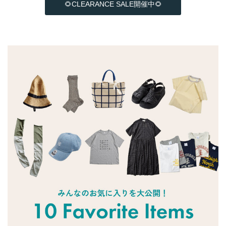
🌻CLEARANCE SALE開催中🌻