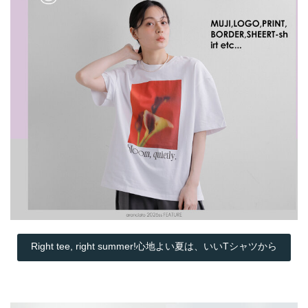
Right tee, right summer!心地よい夏は、いいTシャツから