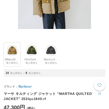
MilitaryBrown(col.be31)
OliveDarkmoss(col.ol71)
Black(col.bk11)
再入荷待ち
再入荷待ち
再入荷待ち
10
8
再入荷待ち
再入荷待ち
Barbour
マーサ キルティング ジャケット “MARTHA QUILTED
29
JACKET” 252lqu1840-rf
47,300円