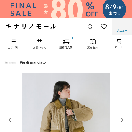
メニュー
カート
カテゴリ
お買いもの
新着再入荷
読みもの
Piu di aranciato