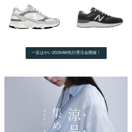
一足はやい2026AW先行受注会開催！