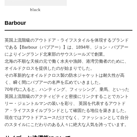
Barbour
英国上流階級のアウトドア・ライフスタイルを体現するブランド
である【Barbour（バブアー）】は、1894年、ジョン・バブアー
によりイングランド北東部のサウスシールズで創業。
北海の不順な天候の元で働く水夫や漁師、港湾労働者のために、
オイルドクロスを提供したのが始まりでした。
その革新的なオイルドクロス製の防水ジャケットは耐久性が高
く、瞬く間にバブアーの名声を広めていきました。
70年代に入ると、ハンティング、フィッシング、乗馬、といった
英国上流階級のアクティビティと密接にリンクすることでカント
リー・ジェントルマンの装いを彩り、 英国を代表するアウトド
ア・ライフスタイルブランドとして確固たる地位を築きました。
現在ではアウトドアユースだけでなく、ファッションとして自分
のスタイルにこだわりのある人々に絶大な人気を誇っています。