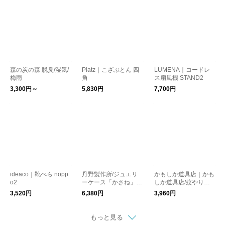
森の炭の森 脱臭/湿気/
Platz｜こざぶとん 四
LUMENA｜コードレ
梅雨
角
ス扇風機 STAND2
3,300円～
5,830円
7,700円
ideaco｜靴べら nopp
丹野製作所/ジュエリ
かもしか道具店｜かも
o2
ーケース「かさね」フ
しか道具店/蚊やりス
リー
タンド
3,520円
6,380円
3,960円
もっと見る