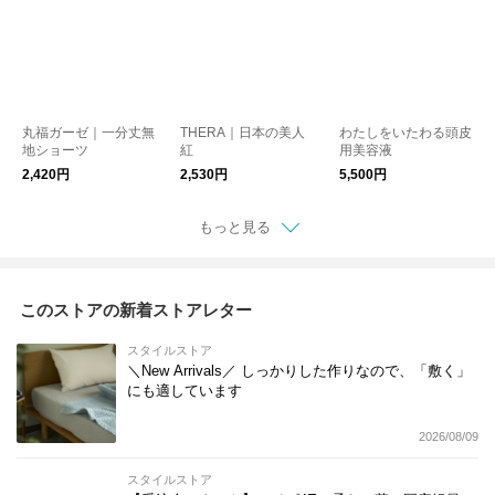
丸福ガーゼ｜一分丈無
THERA｜日本の美人
わたしをいたわる頭皮
地ショーツ
紅
用美容液
2,420円
2,530円
5,500円
もっと見る
このストアの新着ストアレター
スタイルストア
＼New Arrivals／ しっかりした作りなので、「敷く」
にも適しています
2026/08/09
スタイルストア