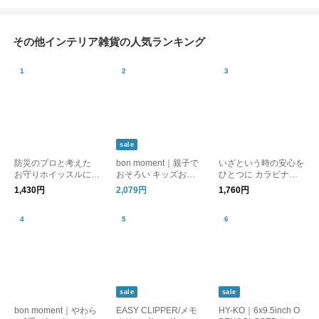
その他インテリア雑貨の人気ランキング
sale
防災のプロと考えた
bon moment｜親子で
いざという時の安心を
お守りホイッスルにな
おそろい キッズお食
ひとつに カラビナ付
るキーホルダー 防災
事クッション 高さ調
きホイッスル 防災士
1,430円
2,079円
1,760円
士監修／pom
節 キッズクッション
監修 ／ pom
子供 椅子
sale
sale
bon moment｜やわら
EASY CLIPPER/メモ
HY-KO｜6x9.5inch O