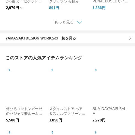
か6重 ガーゼケット リ
クリップ/メモ挟み
PEN&CLOSEDサイ
バーシブル 綿100%
ン/サインプレート 店
2,979円～
891円
1,386円
／ 夏寝具 肌掛け
舗
もっと見る
YAMASAKI DESIGN WORKSの一覧を見る
このストアの人気アイテムランキング
伸びるコットンガーゼ
スタイルストア ヘア
SUMIDAY/HAIR BAL
のパジャマ兼ルームウ
＆スカルプクリーンブ
M
ェア 接触冷感パンツ
ラシ
5,500円
3,850円
2,970円
レディース