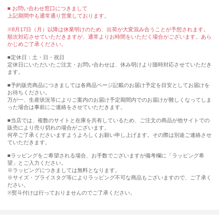
■ お問い合わせ窓口につきまして
上記期間中も通常通り営業しております。
※8月17日（月）以降は休業明けのため、出荷が大変混み合うことが予想されます。
順次対応させていただきますが、通常よりお時間をいただく場合がございます。あら
かじめご了承ください。
■定休日：土・日・祝日
定休日にいただいたご注文・お問い合わせは、休み明けより随時対応させていただき
ます。
■予約販売商品につきましては各商品ページ記載のお届け予定を目安としてお届けを
お待ちください。
万が一、生産状況等によりご案内のお届け予定期間内でのお届けが難しくなってしま
った場合は事前にご連絡をさせていただきます。
■当店では、複数のサイトと在庫を共有しているため、ご注文の商品が他サイトでの
販売により売り切れの場合がございます。
何卒ご了承くださいますようよろしくお願い申し上げます。その際は別途ご連絡させ
ていただきます。
■ラッピングをご希望される場合、お手数でございますが備考欄に「ラッピング希
望」とご入力ください。
※ラッピングにつきましては無料となります。
※サイズ・プライスタグ等によりラッピング不可な商品もございますので、ご了承く
ださい。
※熨斗付けは行っておりませんのでご了承ください。