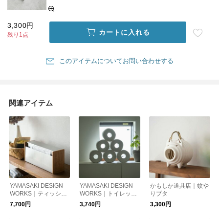
3,300円
カートに入れる
残り1点
このアイテムについてお問い合わせする
関連アイテム
YAMASAKI DESIGN
YAMASAKI DESIGN
かもしか道具店｜蚊や
WORKS｜ティッシュ
WORKS｜トイレット
りブタ
ボックス
ペーパートレイ トリ
7,700円
3,740円
3,300円
プル