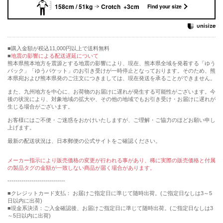
158cm / 51kg
Crotch +3cm
Find your size
購入金額が税込11,000円以上で送料無料
地震の影響による配送遅延について
熊本県熊本地方を震源とする地震の影響により、現在、熊本県全域を発着する「ゆう
パック」「ゆうパケット」のお引き受けが一時停止となっております。そのため、熊
本県宛および熊本県発のご注文につきましては、現在発送を承ることができません。
また、九州地方を中心に、お荷物のお届けに遅れが発生する可能性がございます。今
後の状況により、対象地域の拡大や、その他の地域でもお引き受け・お届けに遅れが
生じる場合がございます。
お客様にはご不便・ご迷惑をおかけいたしますが、ご理解・ご協力のほどお願い申し
上げます。
最新の配送状況は、日本郵便の公式サイトをご確認ください。
メーカー指示により販売価格の変更が行われる事があり、稀に実際の販売価格と付属
の製品タグの金額が一致しない商品が届く場合があります。
-----------------------------
■クレジットカード支払： お届けご指定日に準じて随時出荷。(ご指定日なしは3～5
日以内に出荷)
■現金系決済：ご入金確認後、お届けご指定日に準じて随時出荷。(ご指定日なしは3
～5日以内に出荷)