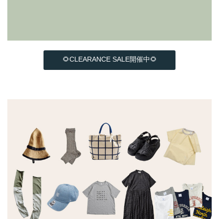
🌻CLEARANCE SALE開催中🌻