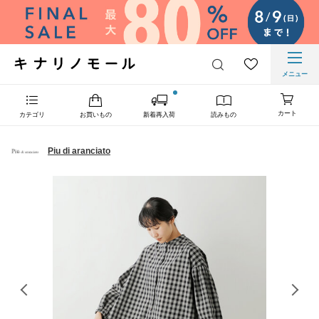
メニュー
カート
カテゴリ
お買いもの
新着再入荷
読みもの
Piu di aranciato