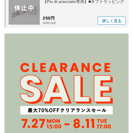
【Piu di aranciato専用】■ギフトラッピング
250円
詳しく
見る
sold out