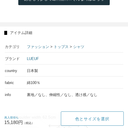
アイテム詳細
カテゴリ
ファッション
>
トップス
>
シャツ
ブランド
LUEUF
country
日本製
fabric
綿100％
info
裏地／なし、伸縮性／なし、透け感／なし
Sleeve length
46cm
Shoulder width
62.5cm
再入荷待ち
色とサイズを選択
15,180円