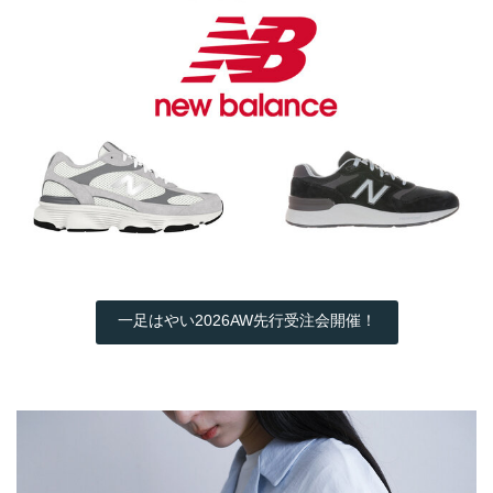
一足はやい2026AW先行受注会開催！