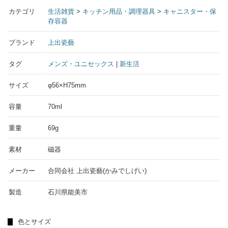
カテゴリ
生活雑貨
>
キッチン用品・調理器具
>
キャニスター・保
存容器
ブランド
上出瓷藝
タグ
メンズ・ユニセックス
|
新生活
サイズ
φ56×H75mm
容量
70ml
重量
69g
素材
磁器
メーカー
合同会社 上出瓷藝(かみでしげい)
製造
石川県能美市
色とサイズ