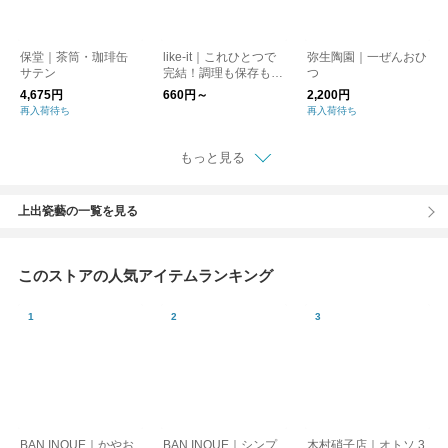
保堂｜茶筒・珈琲缶
like-it｜これひとつで
弥生陶園｜一ぜんおひ
サテン
完結！調理も保存もで
つ
きる、万能保存容器
4,675円
660円～
2,200円
再入荷待ち
再入荷待ち
もっと見る
上出瓷藝の一覧を見る
このストアの人気アイテムランキング
BAN INOUE｜かやお
BAN INOUE｜シンプ
木村硝子店｜オトソ 3