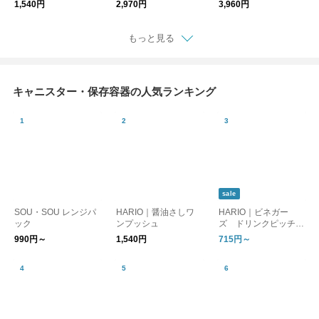
1,540円
2,970円
3,960円
もっと見る
キャニスター・保存容器の人気ランキング
sale
SOU・SOU レンジパ
HARIO｜醤油さしワ
HARIO｜ビネガー
ック
ンプッシュ
ズ ドリンクピッチャ
ー／フルーツポット
990円～
1,540円
715円～