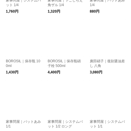
家事問屋｜システムバ
家事問屋｜下ごしらえ
家事問屋｜バットあみ
ット 1/4
角ザル 1/4
1/4
1,760円
1,320円
880円
BOROSIL｜保存瓶 10
BOROSIL｜保存瓶硝
廣田硝子｜復刻醤油差
0ml
子栓 500ml
し 八角
1,430円
4,400円
3,080円
家事問屋｜バットあみ
家事問屋｜システムバ
家事問屋｜システムバ
1/1
ット 1/2 ロング
ット 1/1