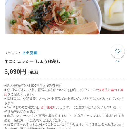
上出瓷藝
ネコジェラシー しょうゆ差し
39
3,630円
購入金額が税込8,800円以上で送料無料
お支払い方法、送料、配送の詳細についてはお店トップページの
特商法に基づく表
記
をご確認ください。
■ 日曜日は、発送業務、メールやお電話でのお問い合わせ対応はお休みさせていただ
きます。
■ 14:00までのご注文分は
当日発送
いたします。（ご注文手続きが完了していない、
特注品等の場合を除く）
■ 商品ごとにラッピング可否が異なりますので、各商品ページをよくご確認のうえ商
品と一緒にカートに入れてご注文ください。
■ 錫製酒器への名入れは+1～3日お日にちがかかります。大型連休は名入れ職人の休
業のため、更に納期がかかる場合がございます。