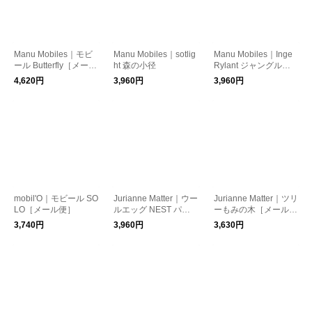
Manu Mobiles｜モビ
Manu Mobiles｜sotlig
Manu Mobiles｜Inge
ール Butterfly［メール
ht 森の小径
Rylant ジャングルフ
便］
ォレスト
4,620円
3,960円
3,960円
mobil'O｜モビール SO
Jurianne Matter｜ウー
Jurianne Matter｜ツリ
LO［メール便］
ルエッグ NEST パス
ーもみの木［メール
テル［メール便］
便］
3,740円
3,960円
3,630円