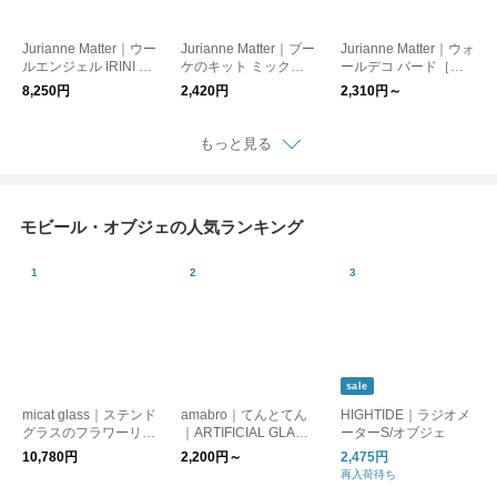
Jurianne Matter｜ウー
Jurianne Matter｜ブー
Jurianne Matter｜ウォ
ルエンジェル IRINI ロ
ケのキット ミックス
ールデコ バード［メ
ーズ
［メール便］
ール便］
8,250円
2,420円
2,310円～
もっと見る
モビール・オブジェの人気ランキング
sale
micat glass｜ステンド
amabro｜てんとてん
HIGHTIDE｜ラジオメ
グラスのフラワーリー
｜ARTIFICIAL GLASS
ーターS/オブジェ
ス
FLOWER 母の日
10,780円
2,200円～
2,475円
ホワイトデー
再入荷待ち