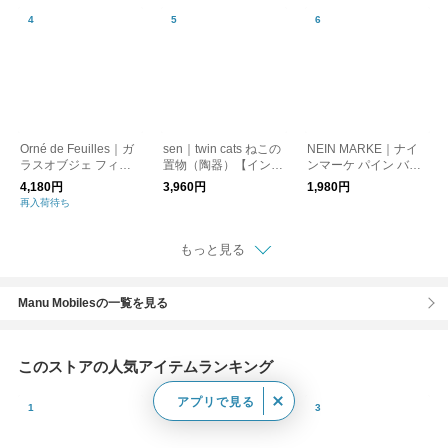
Orné de Feuilles｜ガ
sen｜twin cats ねこの
NEIN MARKE｜ナイ
ラスオブジェ フィッ
置物（陶器）【インテ
ンマーケ パイン バー
シュ
リア】【プレゼント】
ドオブジェ 2個セット
4,180円
3,960円
1,980円
【猫グッズ・オブジ
再入荷待ち
ェ】
もっと見る
Manu Mobilesの一覧を見る
このストアの人気アイテムランキング
アプリで見る