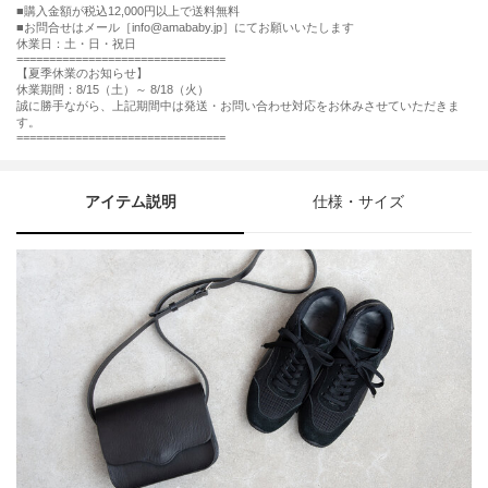
購入金額が税込12,000円以上で送料無料
お問合せはメール［info@amababy.jp］にてお願いいたします
休業日：土・日・祝日
================================
【夏季休業のお知らせ】
休業期間：8/15（土）～ 8/18（火）
誠に勝手ながら、上記期間中は発送・お問い合わせ対応をお休みさせていただきま
す。
================================
アイテム説明
仕様・サイズ