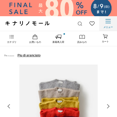
メニュー
カート
カテゴリ
お買いもの
新着再入荷
読みもの
Piu di aranciato