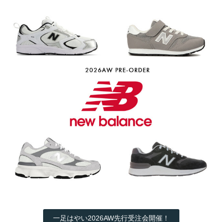
一足はやい2026AW先行受注会開催！