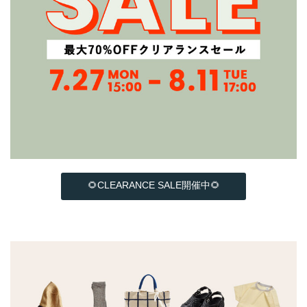
🌻CLEARANCE SALE開催中🌻