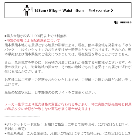
158cm / 51kg
Waist +8cm
Find your size
購入金額が税込11,000円以上で送料無料
地震の影響による配送遅延について
熊本県熊本地方を震源とする地震の影響により、現在、熊本県全域を発着する「ゆう
パック」「ゆうパケット」のお引き受けが一時停止となっております。そのため、熊
本県宛および熊本県発のご注文につきましては、現在発送を承ることができません。
また、九州地方を中心に、お荷物のお届けに遅れが発生する可能性がございます。今
後の状況により、対象地域の拡大や、その他の地域でもお引き受け・お届けに遅れが
生じる場合がございます。
お客様にはご不便・ご迷惑をおかけいたしますが、ご理解・ご協力のほどお願い申し
上げます。
最新の配送状況は、日本郵便の公式サイトをご確認ください。
メーカー指示により販売価格の変更が行われる事があり、稀に実際の販売価格と付属
の製品タグの金額が一致しない商品が届く場合があります。
-----------------------------
■クレジットカード支払： お届けご指定日に準じて随時出荷。(ご指定日なしは3～5
日以内に出荷)
■現金系決済：ご入金確認後、お届けご指定日に準じて随時出荷。(ご指定日なしは3