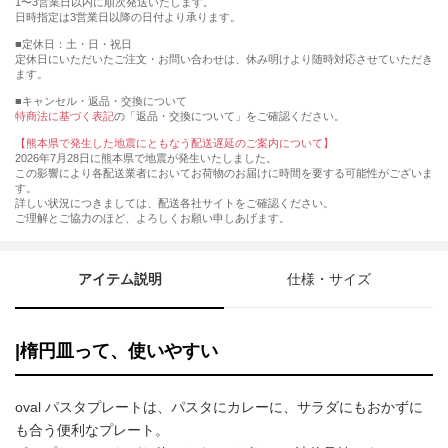
1〜3営業日以内に順次発送いたします。
日時指定は3営業日以降の日付より承ります。
■定休日：土・日・祝日
定休日にいただいたご注文・お問い合わせは、休み明けより随時対応させていただき
ます。
■キャンセル・返品・交換について
特商法に基づく表記
の「返品・交換について」をご確認ください。
【熊本県で発生した地震にともなう配送遅延のご案内について】
2026年7月28日に熊本県で地震が発生いたしました。
この影響により各配送業者においてお荷物のお届けに時間を要する可能性がございま
す。
詳しい状況につきましては、配送各社サイトをご確認ください。
ご理解とご協力のほど、よろしくお願い申しあげます。
アイテム説明
仕様・サイズ
|楕円皿って、使いやすい
oval パスタプレートは、パスタにカレーに、サラダにもおかずに
も合う便利なプレート。