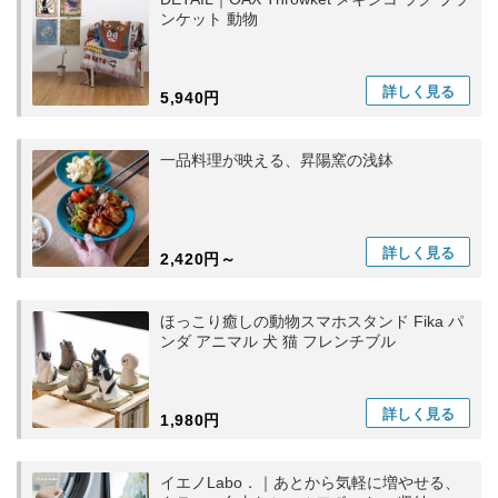
ンケット 動物
詳しく
見る
5,940円
一品料理が映える、昇陽窯の浅鉢
詳しく
見る
2,420円～
ほっこり癒しの動物スマホスタンド Fika パ
ンダ アニマル 犬 猫 フレンチブル
詳しく
見る
1,980円
イエノLabo．｜あとから気軽に増やせる、