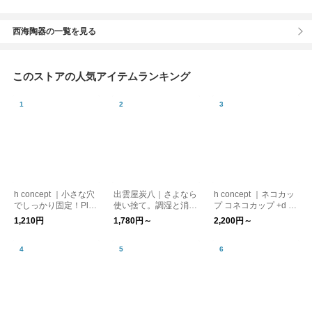
西海陶器の一覧を見る
このストアの人気アイテムランキング
h concept ｜小さな穴
出雲屋炭八｜さよなら
h concept ｜ネコカッ
でしっかり固定！Pli 3
使い捨て。調湿と消臭
プ コネコカップ +d 猫
pcs Hook Pin プリ
に対策に「炭八かや袋
動物
1,210円
1,780円～
2,200円～
【メール便可】
セット」メール便送料
無料