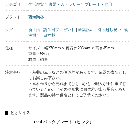
カテゴリ
生活雑貨
>
食器・カトラリー
>
プレート・お皿
ブランド
西海陶器
タグ
新生活
|
誕生日プレゼント
|
新築祝い・引っ越し祝い
|
食
洗機可
|
日本製
仕様
サイズ：幅270mm × 奥行き205mm × 高さ45mm
重量：580g
材質：磁器
注意事項
・釉薬のムラなどの個体差があります。磁器の表情とし
てお楽しみ下さい。
・素材作りから完成までひとつひとつ職人が手仕事で行
っているため、サイズや形状に個体差が出る場合があり
ます。製品の持つ個性としてご了承ください。
色とサイズ
oval パスタプレート（ピンク）