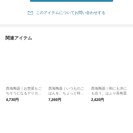
このアイテムについてお問い合わせする
関連アイテム
西海陶器｜お惣菜もご
西海陶器｜いつものご
西海陶器｜和にも洋に
ちそうになるデリカプ
はんを、ちょっと特別
も合う、はふり長角皿
レート 動物
に。agasuke スープ
4,730円
7,260円
2,420円
プレート