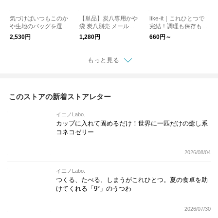
気づけばいつもこのか
【単品】炭八専用かや
like-it｜これひとつで
や生地のバッグを選ん
袋 炭八別売 メール便
完結！調理も保存もで
でいる。幡井上 シン
送料無料
きる、万能保存容器
2,530円
1,280円
660円～
プルかや手提げ袋
もっと見る
このストアの新着ストアレター
イエノLabo.
カップに入れて固めるだけ！世界に一匹だけの癒し系
コネコゼリー
2026/08/04
イエノLabo.
つくる、たべる、しまうがこれひとつ。夏の食卓を助
けてくれる「9°」のうつわ
2026/07/30