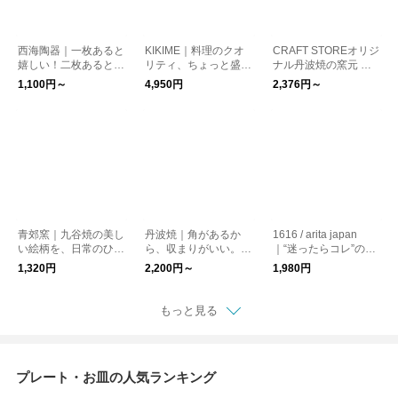
西海陶器｜一枚あると
KIKIME｜料理のクオ
CRAFT STOREオリジ
嬉しい！二枚あるとも
リティ、ちょっと盛っ
ナル丹波焼の窯元 昇
っと嬉しい！！晴 豆
てくれる！suzuri プレ
陽窯のオリジナル角皿
1,100円～
4,950円
2,376円～
皿
ート
青郊窯｜九谷焼の美し
丹波焼｜角があるか
1616 / arita japan
い絵柄を、日常のひと
ら、収まりがいい。そ
｜“迷ったらコレ”の万
皿に。選べる小皿シリ
んな心地いいプレート
能深皿。TY Round D
1,320円
2,200円～
1,980円
ーズ お正月 和食器
eep Plate 160
もっと見る
プレート・お皿の人気ランキング