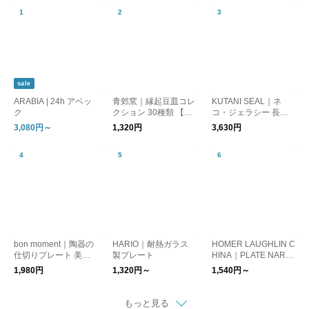
sale
ARABIA | 24h アベッ
青郊窯｜縁起豆皿コレ
KUTANI SEAL｜ネ
ク
クション 30種類 【九
コ・ジェラシー 長角
谷焼・和食器】【ギフ
皿 取り皿【猫グッ
3,080円～
1,320円
3,630円
ト】【パンダ柄】
ズ】【九谷焼】【プレ
ゼント】
bon moment｜陶器の
HARIO｜耐熱ガラス
HOMER LAUGHLIN C
仕切りプレート 美濃
製プレート
HINA｜PLATE NARR
焼
OW RIM/プレート ダ
1,980円
1,320円～
1,540円～
イナーウェア アメリ
カ
もっと見る