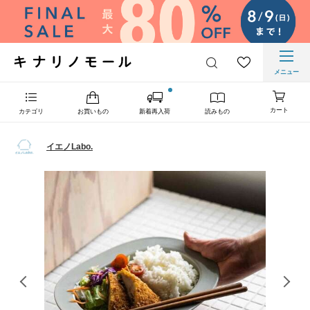
メニュー
カート
カテゴリ
お買いもの
新着再入荷
読みもの
イエノLabo.