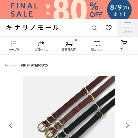
メニュー
カート
カテゴリ
お買いもの
新着再入荷
読みもの
Piu di aranciato