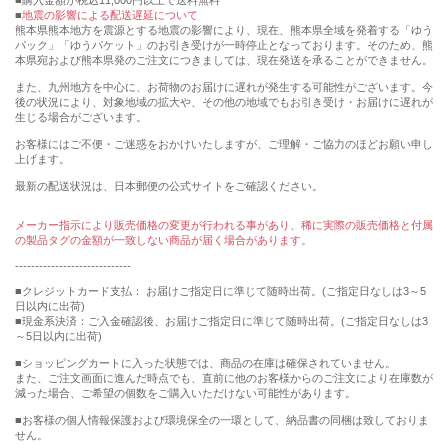
購入金額が税込11,000円以上で送料無料
地震の影響による配送遅延について
熊本県熊本地方を震源とする地震の影響により、現在、熊本県全域を発着する「ゆう
パック」「ゆうパケット」のお引き受けが一時停止となっております。そのため、熊
本県宛および熊本県発のご注文につきましては、現在発送を承ることができません。
また、九州地方を中心に、お荷物のお届けに遅れが発生する可能性がございます。今
後の状況により、対象地域の拡大や、その他の地域でもお引き受け・お届けに遅れが
生じる場合がございます。
お客様にはご不便・ご迷惑をおかけいたしますが、ご理解・ご協力のほどお願い申し
上げます。
最新の配送状況は、日本郵便の公式サイトをご確認ください。
メーカー指示により販売価格の変更が行われる事があり、稀に実際の販売価格と付属
の製品タグの金額が一致しない商品が届く場合があります。
-----------------------------
■クレジットカード支払： お届けご指定日に準じて随時出荷。(ご指定日なしは3～5
日以内に出荷)
■現金系決済：ご入金確認後、お届けご指定日に準じて随時出荷。(ご指定日なしは3
～5日以内に出荷)
■ショッピングカートに入った状態では、商品の在庫は確保されていません。
また、ご注文画面に進んだ時点でも、直前に他のお客様からのご注文により在庫数が
減った場合、ご希望の個数をご購入いただけない可能性があります。
■お客様の個人情報保護および環境保全の一環として、納品書の同梱は致しておりま
せん。