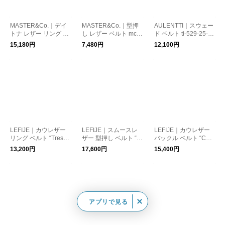
MASTER&Co.｜デイ
MASTER&Co.｜型押
AULENTTI｜スウェー
トナ レザー リング ベ
し レザー ベルト mc1
ド ベルト ti-529-25-ve
ルト mc1422-tr
129
-fn
15,180円
7,480円
12,100円
LEFIJE｜カウレザー
LEFIJE｜スムースレ
LEFIJE｜カウレザー
リング ベルト “Tresor”
ザー 型押し ベルト “R
バックル ベルト “Co
m5047a-mn 母の日
VS Tresor Mattise Coc
w” m4723a-cow-mn
13,200円
17,600円
15,400円
o” m5187b-rvs
アプリで見る