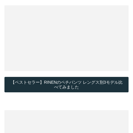
【ベストセラー】RINENのペチパンツ レングス別3モデル比
べてみました