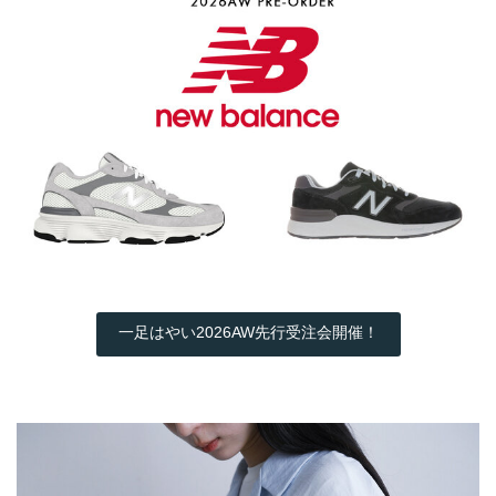
一足はやい2026AW先行受注会開催！