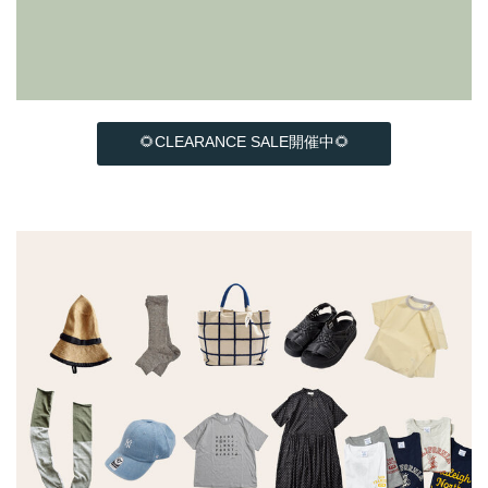
🌻CLEARANCE SALE開催中🌻