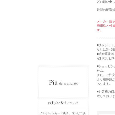
どお願い申
最新の配送
メーカー指
売価格と付
す。
-----------------
■クレジット
なしは3～5
■現金系決済
定日なしは3
■ショッピ
せん。
また、ご注
より在庫数
あります。
■お客様の
致しており
お支払い方法について
クレジットカード決済、コンビ二決