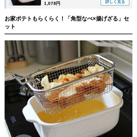
詳しく
見る
1,078円
お家ポテトもらくらく！「角型なべ×揚げざる」セ
ット