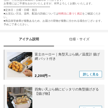
お客様にはご不便をおかけいたしますが、何卒よろしくお願いいたします。
================================
■定休日：土曜・日曜・祝日
■お支払い方法、送料、配送の詳細については
特商法に基づく表記
をご確認くださ
い。
■商品保管倉庫が複数あるため、お届けの荷物が複数に分かれる場合がございます。
予めご了承ください。
アイテム説明
仕様・サイズ
富士ホーロー｜角型天ぷら鍋／温度計 揚げ
網 バット付き
詳しく
見る
2,200円～
四角い天ぷら鍋にピッタリの角型揚げざる
【揚げ物】