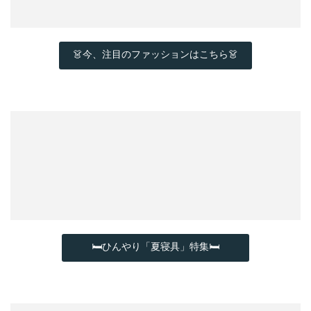
👗今、注目のファッションはこちら👗
🛏ひんやり「夏寝具」特集🛏