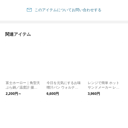
このアイテムについてお問い合わせする
関連アイテム
富士ホーロー｜角型天
今日を元気にするお味
レンジで簡単 ホット
ぷら鍋／温度計 揚げ
噌汁パン ウォルナッ
サンドメーカー レン
網 バット付き
ト / 鉄なべ 鍋 IH ガス
ジグリル
2,200円～
6,600円
3,960円
片手鍋 鉄分補給