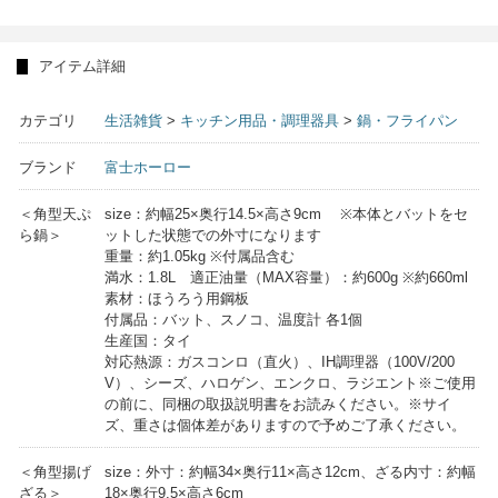
アイテム詳細
カテゴリ
生活雑貨
>
キッチン用品・調理器具
>
鍋・フライパン
ブランド
富士ホーロー
＜角型天ぷ
size：約幅25×奥行14.5×高さ9cm ※本体とバットをセ
ら鍋＞
ットした状態での外寸になります
重量：約1.05kg ※付属品含む
満水：1.8L 適正油量（MAX容量）：約600g ※約660ml
素材：ほうろう用鋼板
付属品：バット、スノコ、温度計 各1個
生産国：タイ
対応熱源：ガスコンロ（直火）、IH調理器（100V/200
V）、シーズ、ハロゲン、エンクロ、ラジエント※ご使用
の前に、同梱の取扱説明書をお読みください。※サイ
ズ、重さは個体差がありますので予めご了承ください。
＜角型揚げ
size：外寸：約幅34×奥行11×高さ12cm、ざる内寸：約幅
ざる＞
18×奥行9.5×高さ6cm