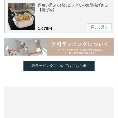
四角い天ぷら鍋にピッタリの角型揚げざる
【揚げ物】
詳しく
見る
1,078円
🎁ラッピングについてはこちら🎁