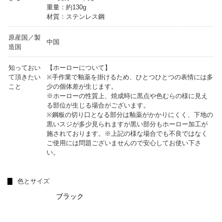
重量：約130g
材質：ステンレス鋼
原産国／製
中国
造国
知っておい
【ホーローについて】
て頂きたい
※手作業で釉薬を掛けるため、ひとつひとつの表情には多
こと
少の個体差が生じます。
※ホーローの性質上、焼成時に黒点や色むらの様に見え
る部位が生じる場合がございます。
※鋼板の切り口となる部分は釉薬がかかりにくく、下地の
黒いスジが多少見られますが黒い部分もホーロー加工が
施されております。※上記の様な場合でも不良ではなく
ご使用には問題ございませんので安心してお使い下さ
い。
色とサイズ
ブラック