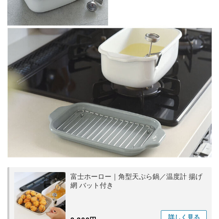
富士ホーロー｜角型天ぷら鍋／温度計 揚げ
網 バット付き
詳しく
見る