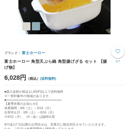
富士ホーロー
富士ホーロー 角型天ぷら鍋 角型揚げざる セット 【揚
117
げ物】
6,028円
(送料無料)
購入金額が税込11,000円以上で送料無料
※一部対象外の地域があります。
================================
【夏季休業のお知らせ】
休業期間：8/8（土）～8/16（日）
出荷停止日：8/8（土）～8/16（日）
※8/10（月）、14（金）は臨時出荷
8/7(金)17:31以降のお問合せは、営業日に順次対応させていただきます。
なお、ご注文は休業期間中も随時承っております。