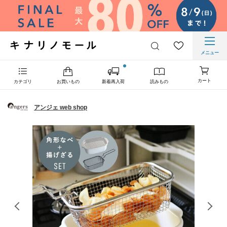
メニュー
カート
カテゴリ
お買いもの
新着再入荷
読みもの
アンジェ web shop