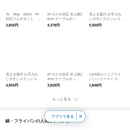
To May dolce IH
IH ガス火対応 卓上鍋2
見える蓋付 お手入れ
対応マルチポット
6cm テーブルポット
しやすいステンレス
鍋 Mサイズ／トゥー
／FLACCO フラッコ
蒸し器 フライパン用2
3,850円
4,378円
5,500円
メイ ドルチェ
4～26cm
見える蓋付 お手入れ
IH ガス火対応 卓上鍋2
1台6役のミニフライ
しやすいステンレス
4cm テーブルポット
パントゥーメイ ステ
蒸し器 お鍋用20～22c
／FLACCO フラッコ
ィックパンオーバル／
4,950円
3,828円
1,848円
m
To May
もっと見る
アプリで見る
鍋・フライパンの人気ランキング