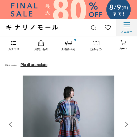
メニュー
カート
カテゴリ
お買いもの
新着再入荷
読みもの
Piu di aranciato