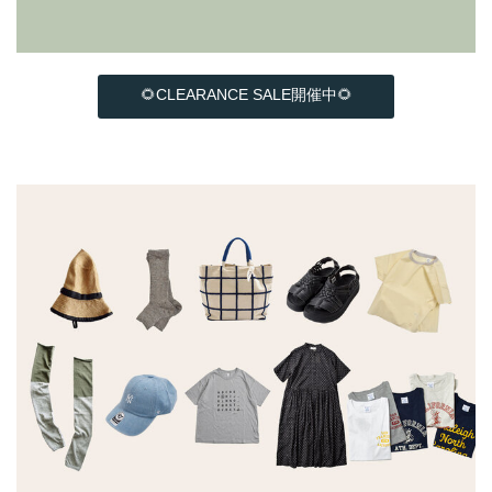
🌻CLEARANCE SALE開催中🌻