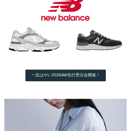
一足はやい2026AW先行受注会開催！