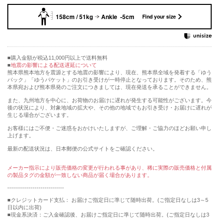
158cm / 51kg
Ankle -5cm
Find your size
購入金額が税込11,000円以上で送料無料
地震の影響による配送遅延について
熊本県熊本地方を震源とする地震の影響により、現在、熊本県全域を発着する「ゆう
パック」「ゆうパケット」のお引き受けが一時停止となっております。そのため、熊
本県宛および熊本県発のご注文につきましては、現在発送を承ることができません。
また、九州地方を中心に、お荷物のお届けに遅れが発生する可能性がございます。今
後の状況により、対象地域の拡大や、その他の地域でもお引き受け・お届けに遅れが
生じる場合がございます。
お客様にはご不便・ご迷惑をおかけいたしますが、ご理解・ご協力のほどお願い申し
上げます。
最新の配送状況は、日本郵便の公式サイトをご確認ください。
メーカー指示により販売価格の変更が行われる事があり、稀に実際の販売価格と付属
の製品タグの金額が一致しない商品が届く場合があります。
-----------------------------
■クレジットカード支払： お届けご指定日に準じて随時出荷。(ご指定日なしは3～5
日以内に出荷)
■現金系決済：ご入金確認後、お届けご指定日に準じて随時出荷。(ご指定日なしは3