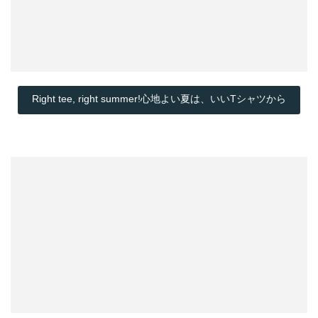
Right tee, right summer!心地よい夏は、いいTシャツから