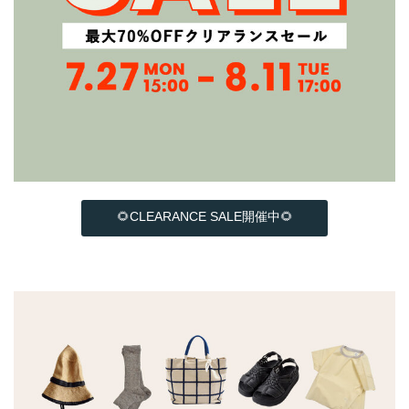
🌻CLEARANCE SALE開催中🌻