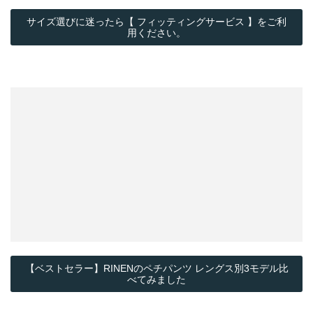
サイズ選びに迷ったら【 フィッティングサービス 】をご利
用ください。
【ベストセラー】RINENのペチパンツ レングス別3モデル比
べてみました