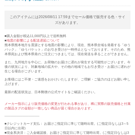
このアイテムには2026/08/11 17:59までセール価格で販売する色・サイ
ズがあります。
購入金額が税込11,000円以上で送料無料
地震の影響による配送遅延について
熊本県熊本地方を震源とする地震の影響により、現在、熊本県全域を発着する「ゆう
パック」「ゆうパケット」のお引き受けが一時停止となっております。そのため、熊
本県宛および熊本県発のご注文につきましては、現在発送を承ることができません。
また、九州地方を中心に、お荷物のお届けに遅れが発生する可能性がございます。今
後の状況により、対象地域の拡大や、その他の地域でもお引き受け・お届けに遅れが
生じる場合がございます。
お客様にはご不便・ご迷惑をおかけいたしますが、ご理解・ご協力のほどお願い申し
上げます。
最新の配送状況は、日本郵便の公式サイトをご確認ください。
メーカー指示により販売価格の変更が行われる事があり、稀に実際の販売価格と付属
の製品タグの金額が一致しない商品が届く場合があります。
-----------------------------
■クレジットカード支払： お届けご指定日に準じて随時出荷。(ご指定日なしは3～5
日以内に出荷)
■現金系決済：ご入金確認後、お届けご指定日に準じて随時出荷。(ご指定日なしは3