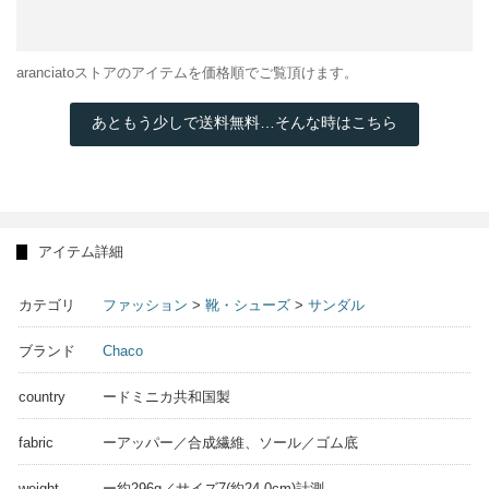
aranciatoストアのアイテムを価格順でご覧頂けます。
あともう少しで送料無料…そんな時はこちら
アイテム詳細
カテゴリ
ファッション
>
靴・シューズ
>
サンダル
ブランド
Chaco
country
ードミニカ共和国製
fabric
ーアッパー／合成繊維、ソール／ゴム底
weight
ー約296g／サイズ7(約24.0cm)計測