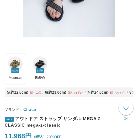
sale
sale
Mountain
BitB/W
5(約22.0cm)
6(約23.0cm)
7(約24.0cm)
8(約2
残り1点
残りわずか
残りわずか
Chaco
アウトドア ストラップ サンダル MEGA Z
24
sale
CLASSIC mega-z-classic
11,968円
20%OFF