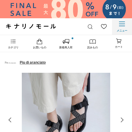
メニュー
カート
カテゴリ
お買いもの
新着再入荷
読みもの
Piu di aranciato