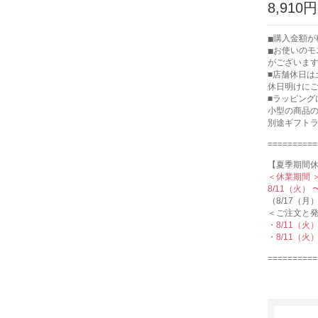
8,910円
購入金額が税
お使いのモ
がございま
■店舗休日
休日明けに
■ラッピング
小型の商品
別途ギフト
==========
【夏季期間
＜休業期間 
8/11（火）
（8/17（
＜ご注文と発
・8/11（
・8/11（
==========