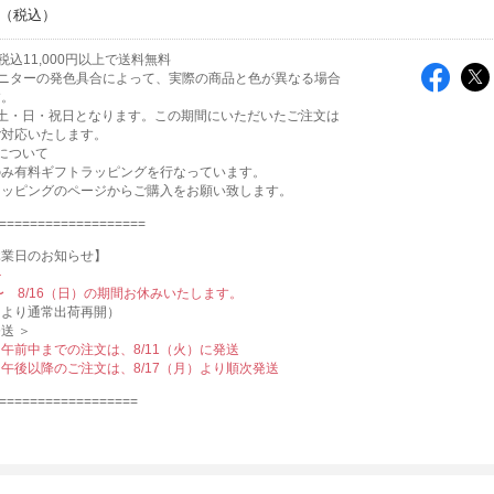
込11,000円以上で送料無料
ニターの発色具合によって、実際の商品と色が異なる場合
す。
は土・日・祝日となります。この期間にいただいたご注文は
ご対応いたします。
について
のみ有料ギフトラッピングを行なっています。
ラッピングのページからご購入をお願い致します。
===================
休業日のお知らせ】
＞
 〜 8/16（日）の期間お休みいたします。
月）より通常出荷再開）
送 ＞
火）午前中までの注文は、8/11（火）に発送
火）午後以降のご注文は、8/17（月）より順次発送
==================