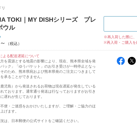
ドリ
MA TOKI｜MY DISHシリーズ プレ
ボウル
ち
※再入荷した際に、
円～
※再入荷・ご購入を
による配送遅延について
地方を震源とする地震の影響により、現在、熊本県全域を発
うパック」「ゆうパケット」のお引き受けが一時停止となっ
。そのため、熊本県宛および熊本県発のご注文につきまして
送を承ることができません。
（鹿児島）から発送されるお荷物は現在遅延が発生している
されております。通常通り発送は行なっておりますがお引き
けに遅れが生じております。
ご不便・ご迷惑をおかけいたしますが、ご理解・ご協力のほ
し上げます。
状況は、日本郵便の公式サイトをご確認ください。