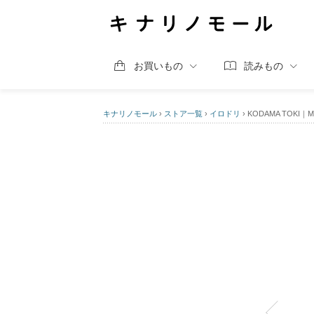
お買いもの
読みもの
キナリノモール
›
ストア一覧
›
イロドリ
›
KODAMA TOKI