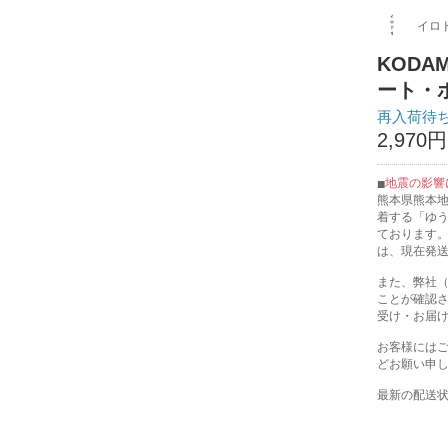
イロ
KODA
ート・
再入荷待
2,970
地震の影響
熊本県熊本
着する「ゆ
ております
は、現在発
また、弊社
ことが確認
受け・お届
お客様には
どお願い申
最新の配送